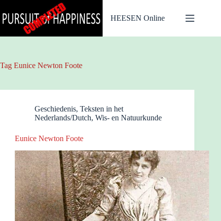
Ga
naar
HEESEN Online
de
inhoud
Tag
Eunice Newton Foote
Geschiedenis
,
Teksten in het
Nederlands/Dutch
,
Wis- en Natuurkunde
Eunice Newton Foote