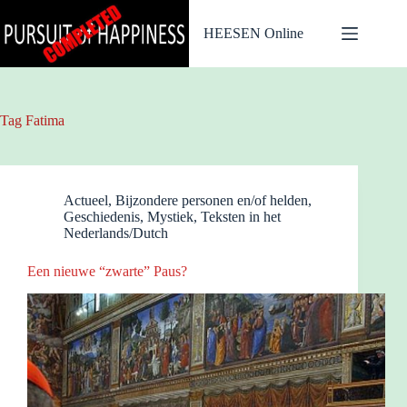
Ga
naar
HEESEN Online
de
inhoud
Tag
Fatima
Actueel
,
Bijzondere personen en/of helden
,
Geschiedenis
,
Mystiek
,
Teksten in het
Nederlands/Dutch
Een nieuwe “zwarte” Paus?