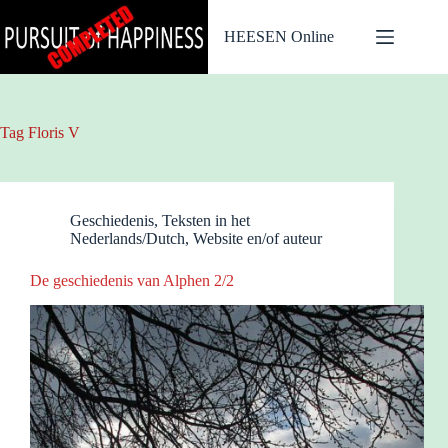
Ga
naar
HEESEN Online
de
inhoud
Tag
Floris V
Geschiedenis
,
Teksten in het
Nederlands/Dutch
,
Website en/of auteur
De geschiedenis van Alphen 2/2