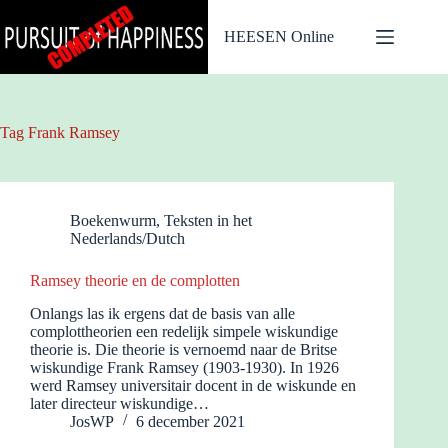
Ga
naar
HEESEN Online
de
inhoud
Tag
Frank Ramsey
Boekenwurm
,
Teksten in het
Nederlands/Dutch
Ramsey theorie en de complotten
Onlangs las ik ergens dat de basis van alle
complottheorien een redelijk simpele wiskundige
theorie is. Die theorie is vernoemd naar de Britse
wiskundige Frank Ramsey (1903-1930). In 1926
werd Ramsey universitair docent in de wiskunde en
later directeur wiskundige…
JosWP
6 december 2021