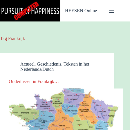
Ga
naar
HEESEN Online
de
inhoud
Tag
Frankrijk
Actueel
,
Geschiedenis
,
Teksten in het
Nederlands/Dutch
Ondertussen in Frankrijk…