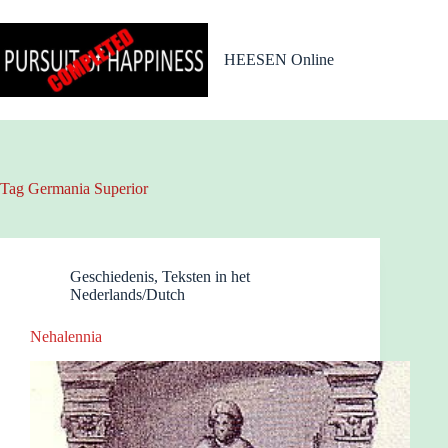
Ga
naar
de
HEESEN Online
inhoud
Tag
Germania Superior
Geschiedenis
,
Teksten in het
Nederlands/Dutch
Nehalennia