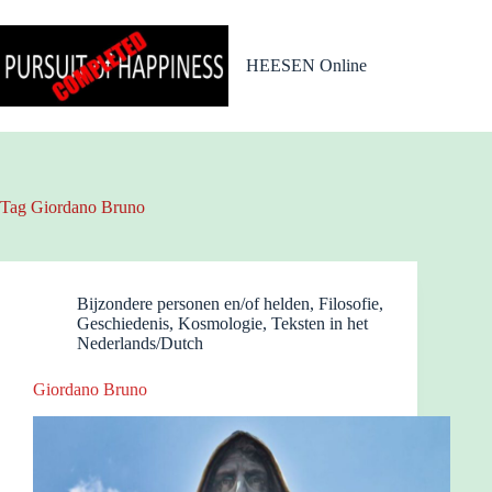
Ga
naar
de
HEESEN Online
inhoud
Tag
Giordano Bruno
Bijzondere personen en/of helden
,
Filosofie
,
Geschiedenis
,
Kosmologie
,
Teksten in het
Nederlands/Dutch
Giordano Bruno