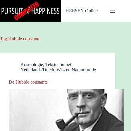
Ga
naar
HEESEN Online
de
inhoud
Tag
Hubble constante
Kosmologie
,
Teksten in het
Nederlands/Dutch
,
Wis- en Natuurkunde
De Hubble constante