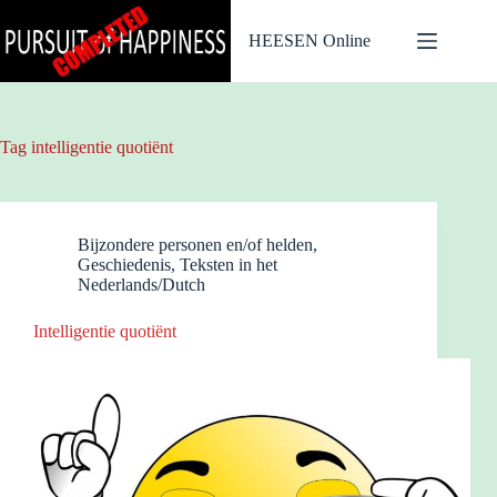
Ga
naar
HEESEN Online
de
inhoud
Tag
intelligentie quotiënt
Bijzondere personen en/of helden
,
Geschiedenis
,
Teksten in het
Nederlands/Dutch
Intelligentie quotiënt