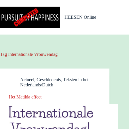
Ga
naar
de
HEESEN Online
inhoud
Tag
Internationale Vrouwendag
Actueel
,
Geschiedenis
,
Teksten in het
Nederlands/Dutch
Het Matilda effect