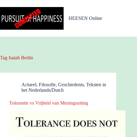
Ga
naar
de
HEESEN Online
inhoud
Tag
Isaiah Berlin
Actueel
,
Filosofie
,
Geschiedenis
,
Teksten in
het Nederlands/Dutch
Tolerantie vs Vrijheid van Meningsuiting