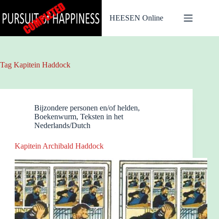
Ga
naar
HEESEN Online
de
inhoud
Tag
Kapitein Haddock
Bijzondere personen en/of helden
,
Boekenwurm
,
Teksten in het
Nederlands/Dutch
Kapitein Archibald Haddock