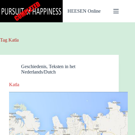
Ga
naar
HEESEN Online
de
inhoud
Tag
Katla
Geschiedenis
,
Teksten in het
Nederlands/Dutch
Katla