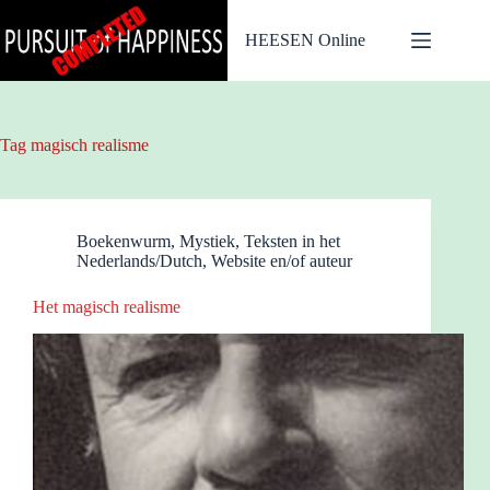
Ga
naar
HEESEN Online
de
inhoud
Tag
magisch realisme
Boekenwurm
,
Mystiek
,
Teksten in het
Nederlands/Dutch
,
Website en/of auteur
Het magisch realisme