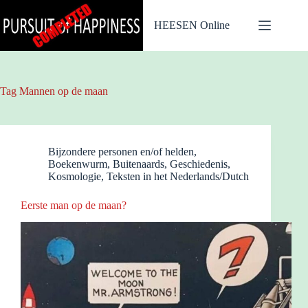
Ga
naar
HEESEN Online
de
inhoud
Tag
Mannen op de maan
Bijzondere personen en/of helden
,
Boekenwurm
,
Buitenaards
,
Geschiedenis
,
Kosmologie
,
Teksten in het Nederlands/Dutch
Eerste man op de maan?