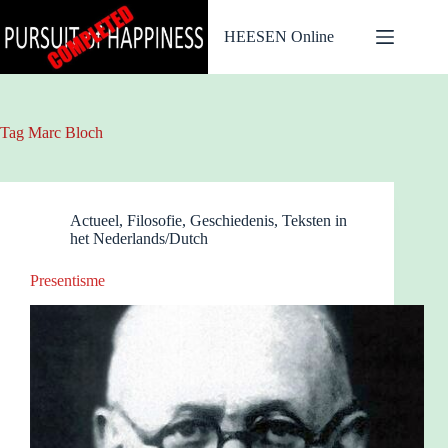
Ga
naar
HEESEN Online
de
inhoud
Tag
Marc Bloch
Actueel
,
Filosofie
,
Geschiedenis
,
Teksten in
het Nederlands/Dutch
Presentisme