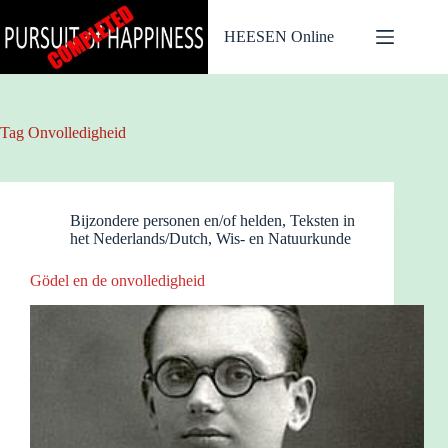
Ga
naar
HEESEN Online
de
inhoud
Tag
Onvolledigheid
Bijzondere personen en/of helden
,
Teksten in
het Nederlands/Dutch
,
Wis- en Natuurkunde
Gödel en de onvolledigheid