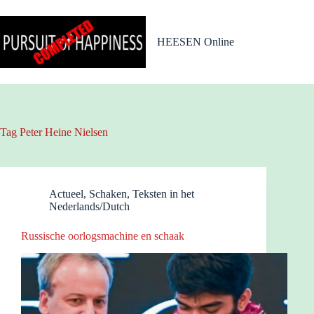
Ga
naar
de
HEESEN Online
inhoud
Tag
Peter Heine Nielsen
Actueel
,
Schaken
,
Teksten in het
Nederlands/Dutch
Russische oorlogsmachine en schaak