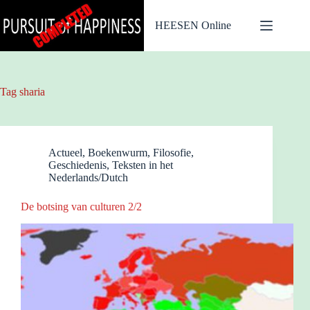
Ga
naar
HEESEN Online
de
inhoud
Tag
sharia
Actueel
,
Boekenwurm
,
Filosofie
,
Geschiedenis
,
Teksten in het
Nederlands/Dutch
De botsing van culturen 2/2