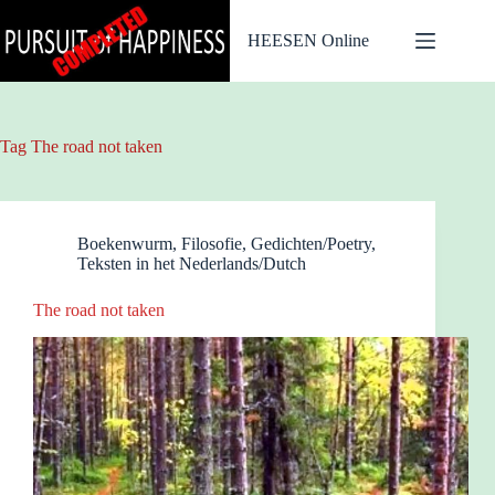
Ga
naar
HEESEN Online
de
inhoud
Tag
The road not taken
Boekenwurm
,
Filosofie
,
Gedichten/Poetry
,
Teksten in het Nederlands/Dutch
The road not taken