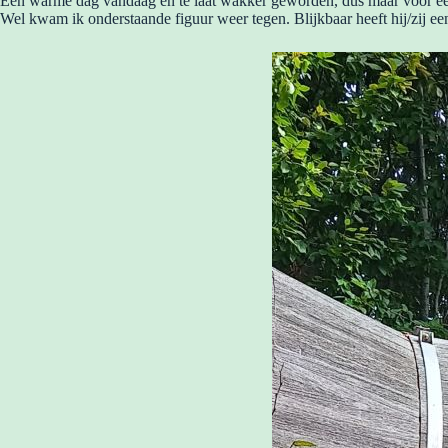
Een warme dag vandaag en te laat wakker geworden, dus maar voor ee
Wel kwam ik onderstaande figuur weer tegen. Blijkbaar heeft hij/zij e