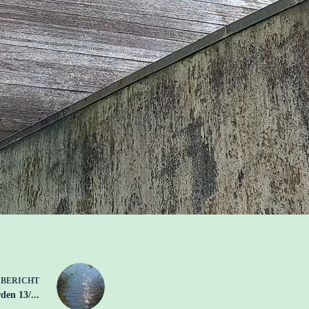
E
BERICHT
en 13/...