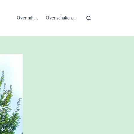
Over mij…
Over schaken…