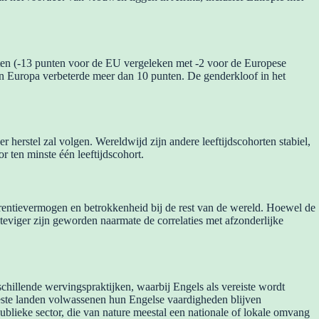
uiten (-13 punten voor de EU vergeleken met -2 voor de Europese
d in Europa verbeterde meer dan 10 punten. De genderkloof in het
r herstel zal volgen. Wereldwijd zijn andere leeftijdscohorten stabiel,
r ten minste één leeftijdscohort.
urrentievermogen en betrokkenheid bij de rest van de wereld. Hoewel de
s steviger zijn geworden naarmate de correlaties met afzonderlijke
schillende wervingspraktijken, waarbij Engels als vereiste wordt
meeste landen volwassenen hun Engelse vaardigheden blijven
ublieke sector, die van nature meestal een nationale of lokale omvang