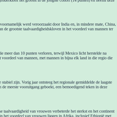
 genderkloof het grootst in de jongste cohort (14 punten) en neemt deze
 voornamelijk werd veroorzaakt door India en, in mindere mate, China,
an de grootste taalvaardigheidskloven in het voordeel van mannen ter
die meer dan 10 punten verloren, terwijl Mexico licht herstelde na
t voordeel van mannen, met mannen in bijna elk land in die regio die
stabiel zijn. Vorig jaar ontsteeg het regionale gemiddelde de laagste
ben de meeste vooruitgang geboekt, een bemoedigend teken in deze
se taalvaardigheid van vrouwen verbeterde het sterkst en het continent
in het
voordeel
van vrouwen liggen in Afrika, inclusief Ethiopië met