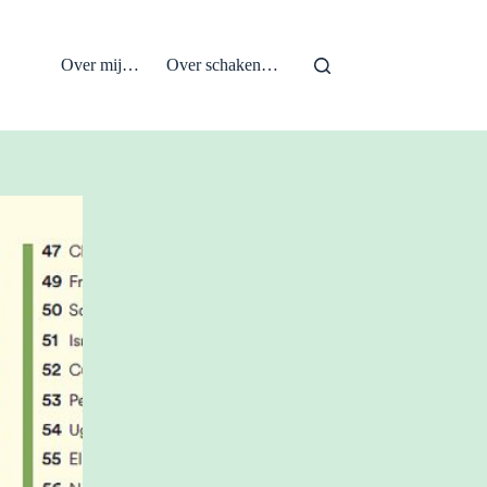
Over mij…
Over schaken…