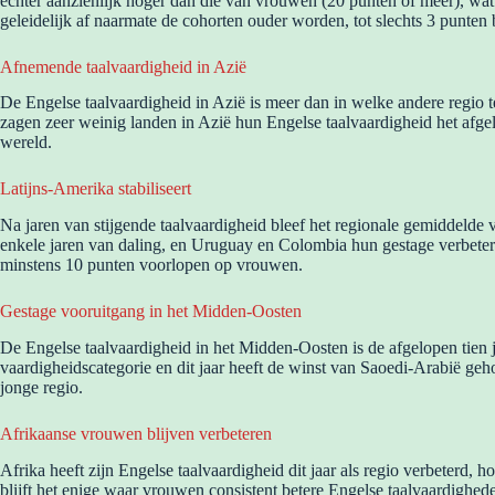
echter aanzienlijk hoger dan die van vrouwen (20 punten of meer), wat n
geleidelijk af naarmate de cohorten ouder worden, tot slechts 3 punten
Afnemende taalvaardigheid in Azië
De Engelse taalvaardigheid in Azië is meer dan in welke andere regio 
zagen zeer weinig landen in Azië hun Engelse taalvaardigheid het afge
wereld.
Latijns-Amerika stabiliseert
Na jaren van stijgende taalvaardigheid bleef het regionale gemiddelde v
enkele jaren van daling, en Uruguay en Colombia hun gestage verbeterin
minstens 10 punten voorlopen op vrouwen.
Gestage vooruitgang in het Midden-Oosten
De Engelse taalvaardigheid in het Midden-Oosten is de afgelopen tien ja
vaardigheidscategorie en dit jaar heeft de winst van Saoedi-Arabië ge
jonge regio.
Afrikaanse vrouwen blijven verbeteren
Afrika heeft zijn Engelse taalvaardigheid dit jaar als regio verbeterd,
blijft het enige waar vrouwen consistent betere Engelse taalvaardighe