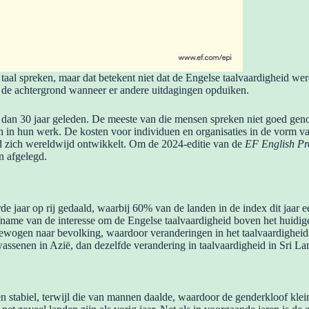
taal spreken, maar dat betekent niet dat de Engelse taalvaardigheid wer
p de achtergrond wanneer er andere uitdagingen opduiken.
​​dan 30 jaar geleden. De meeste van die mensen spreken niet goed geno
n in hun werk. De kosten voor individuen en organisaties in de vorm v
d zich wereldwijd ontwikkelt. Om de 2024-editie van de
EF English Pro
 afgelegd.
e jaar op rij gedaald, waarbij 60% van de landen in de index dit jaar e
 afname van de interesse om de Engelse taalvaardigheid boven het huidig
gewogen naar bevolking, waardoor veranderingen in het taalvaardighei
assenen in Azië, dan dezelfde verandering in taalvaardigheid in Sri La
n stabiel, terwijl die van mannen daalde, waardoor de genderkloof klei