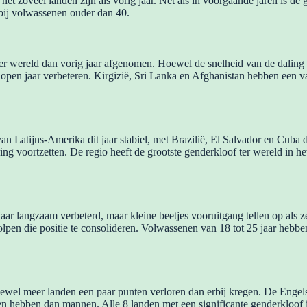
et zoveel landen zijn als vorig jaar. Net als in voorgaande jaren is de
 bij volwassenen ouder dan 40.
ter wereld dan vorig jaar afgenomen. Hoewel de snelheid van de daling
lopen jaar verbeteren. Kirgizië, Sri Lanka en Afghanistan hebben een v
an Latijns-Amerika dit jaar stabiel, met Brazilië, El Salvador en Cuba 
g voortzetten. De regio heeft de grootste genderkloof ter wereld in he
ar langzaam verbeterd, maar kleine beetjes vooruitgang tellen op als ze 
holpen die positie te consolideren. Volwassenen van 18 tot 25 jaar heb
 hoewel meer landen een paar punten verloren dan erbij kregen. De Engel
den hebben dan mannen. Alle 8 landen met een significante genderkloof 