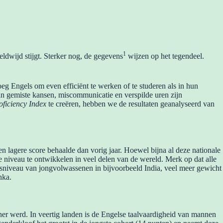
1
eldwijd stijgt. Sterker nog, de gegevens
wijzen op het tegendeel.
eg Engels om even efficiënt te werken of te studeren als in hun
an gemiste kansen, miscommunicatie en verspilde uren zijn
ficiency Index
te creëren, hebben we de resultaten geanalyseerd van
en lagere score behaalde dan vorig jaar. Hoewel bijna al deze nationale
e niveau te ontwikkelen in veel delen van de wereld. Merk op dat alle
dsniveau van jongvolwassenen in bijvoorbeeld India, veel meer gewicht
nka.
ner werd. In veertig landen is de Engelse taalvaardigheid van mannen