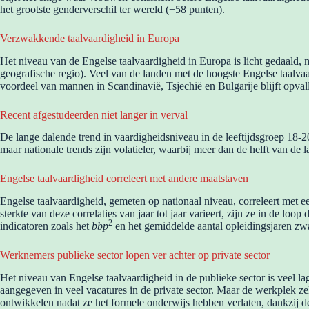
het grootste genderverschil ter wereld (+58 punten).
Verzwakkende taalvaardigheid in Europa
Het niveau van de Engelse taalvaardigheid in Europa is licht gedaald,
geografische regio). Veel van de landen met de hoogste Engelse taalvaa
voordeel van mannen in Scandinavië, Tsjechië en Bulgarije blijft opva
Recent afgestudeerden niet langer in verval
De lange dalende trend in vaardigheidsniveau in de leeftijdsgroep 18-20 
maar nationale trends zijn volatieler, waarbij meer dan de helft van de 
Engelse taalvaardigheid correleert met andere maatstaven
Engelse taalvaardigheid, gemeten op nationaal niveau, correleert met 
sterkte van deze correlaties van jaar tot jaar varieert, zijn ze in de lo
2
indicatoren zoals het
bbp
en het gemiddelde aantal opleidingsjaren zw
Werknemers publieke sector lopen ver achter op private sector
Het niveau van Engelse taalvaardigheid in de publieke sector is veel la
aangegeven in veel vacatures in de private sector. Maar de werkplek z
ontwikkelen nadat ze het formele onderwijs hebben verlaten, dankzij de