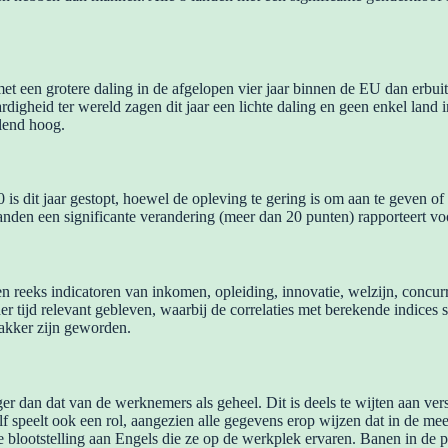
 met een grotere daling in de afgelopen vier jaar binnen de EU dan erb
rdigheid ter wereld zagen dit jaar een lichte daling en geen enkel lan
llend hoog.
is dit jaar gestopt, hoewel de opleving te gering is om aan te geven of e
landen een significante verandering (meer dan 20 punten) rapporteert voo
een reeks indicatoren van inkomen, opleiding, innovatie, welzijn, conc
op der tijd relevant gebleven, waarbij de correlaties met berekende indice
akker zijn geworden.
ger dan dat van de werknemers als geheel. Dit is deels te wijten aan ver
elf speelt ook een rol, aangezien alle gegevens erop wijzen dat in de 
 blootstelling aan Engels die ze op de werkplek ervaren. Banen in de p