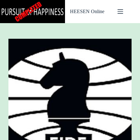
Ga
naar
HEESEN Online
de
inhoud