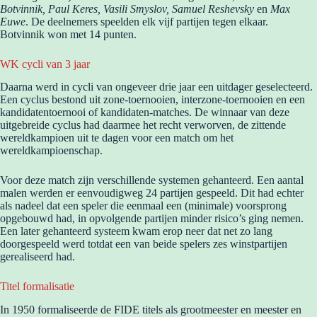
Botvinnik, Paul Keres, Vasili Smyslov, Samuel Reshevsky
en
Max
Euwe
. De deelnemers speelden elk vijf partijen tegen elkaar.
Botvinnik won met 14 punten.
WK cycli van 3 jaar
Daarna werd in cycli van ongeveer drie jaar een uitdager geselecteerd.
Een cyclus bestond uit zone-toernooien, interzone-toernooien en een
kandidatentoernooi of kandidaten-matches. De winnaar van deze
uitgebreide cyclus had daarmee het recht verworven, de zittende
wereldkampioen uit te dagen voor een match om het
wereldkampioenschap.
Voor deze match zijn verschillende systemen gehanteerd. Een aantal
malen werden er eenvoudigweg 24 partijen gespeeld. Dit had echter
als nadeel dat een speler die eenmaal een (minimale) voorsprong
opgebouwd had, in opvolgende partijen minder risico’s ging nemen.
Een later gehanteerd systeem kwam erop neer dat net zo lang
doorgespeeld werd totdat een van beide spelers zes winstpartijen
gerealiseerd had.
Titel formalisatie
In 1950 formaliseerde de FIDE titels als grootmeester en meester en