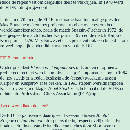
stelde de regels vast om dergelijke titels te verkrijgen. In 1970 werd
de FIDE-rating ingevoerd.
In de jaren 70 kreeg de FIDE, met name haar toenmalige president,
Max Euwe, te maken met problemen rond de matches om het
wereldkampioenschap, zoals de match Spassky-Fischer in 1972, de
niet gespeelde match Fischer-Karpov in 1975 en de match Karpov-
Kortsjnoi in 1978. Max Euwe zette als president ook een beleid in om
zo veel mogelijk landen lid te maken van de FIDE.
FIDE concurrentie
Onder president
Florencio Campomanes
ontstonden er opnieuw
problemen met het wereldkampioenschap. Campomanes nam in 1984
de nog steeds omstreden beslissing de (eerste) tweekamp tussen
Karpov en Kasparov af te breken. In 1993 stapten wereldkampioen
Kasparov en zijn uitdager
Nigel Short
zelfs helemaal uit de FIDE en
richtten de Professional Chess Association (PCA) op.
Twee wereldkampioenen?!
De FIDE organiseerde daarop een tweekamp tussen
Anatoli
Karpov
en
Jan Timman
, de spelers die in, respectievelijk, de halve
finale en de finale van de kandidatenmatches door Short waren