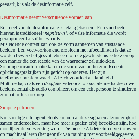
gevaarlijk is als de desinformatie zelf.
Desinformatie neemt verschillende vormen aan
Een deel van de desinformatie is tekst-gebaseerd. Een voorbeeld
hiervan is traditioneel ‘
nepnieuws
‘, of valse informatie die wordt
gerapporteerd alsof het waar is.
Misleidende content kan ook de vorm aannemen van stilstaande
beelden. Een veelvoorkomend probleem met afbeeldingen is dat ze
worden bewerkt of gesynthetiseerd om de geschiedenis te herzien op
een manier die een reactie van de waarnemer zal uitlokken.
Sommige misinformatie kan in de vorm van audio zijn. Recente
oplichtingspraktijken zijn gericht op ouderen. Het zijn
telefoongesprekken waarin AI zich voordoet als familielid.
Multimedia, zoals een
deepfake
videopost op sociale media die zowel
beeldmateriaal als audio combineert om een ​​echt persoon te simuleren,
zijn natuurlijk ook nep.
Simpele patronen
Kunstmatige intelligentietools kunnen al deze signalen afzonderlijk of
samen onderzoeken, maar hoe meer signalen erbij betrokken zijn, hoe
moeilijker de verwerking wordt. De meeste AI-detectoren vertrouwen
op machinaal leren (het gebruik van training met voorbeeldgegevens