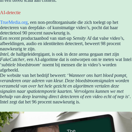
in een breed scala aan content.
AI-detectie
TrueMedia.org
, een non-profitorganisatie die zich toelegt op het
detecteren van deepfake- of kunstmatige video’s, pocht dat haar
detectietool 90 procent nauwkeurig is.
Een recent productaanbod van start-up
Sensity AI
dat valse video’s,
afbeeldingen, audio en identiteiten detecteert, beweert 98 procent
nauwkeurig te zijn.
Intel
, de halfgeleidergigant, is ook in deze arena gegaan met zijn
FakeCatcher
, een AI-algoritme dat is ontworpen om te meten wat Intel
‘
subtiele bloedstroom
‘ noemt bij mensen die in video’s worden
afgebeeld.
De website van het bedrijf beweert: ‘
Wanneer ons hart bloed pompt,
veranderen onze aderen van kleur. Deze bloedstroomsignalen worden
verzameld van over het hele gezicht en algoritmen vertalen deze
signalen naar spatiotemporele kaarten. Vervolgens kunnen we met
behulp van deep learning direct detecteren of een video echt of nep is
‘.
Intel zegt dat het 96 procent nauwkeurig is.