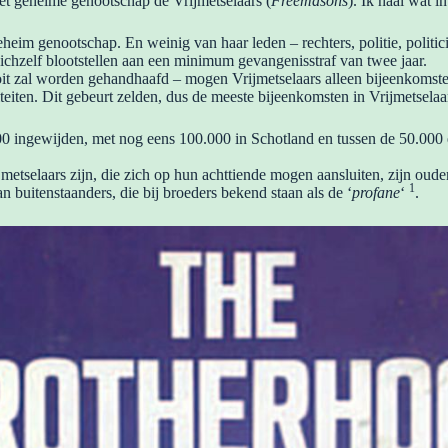
et geheime genootschap de Vrijmetselaars (
Freemasons
). Ik haal wat i
 geheim genootschap. En weinig van haar leden – rechters, politie, politi
ichzelf blootstellen aan een minimum gevangenisstraf van twee jaar.
oit zal worden gehandhaafd – mogen Vrijmetselaars alleen bijeenkomste
iteiten. Dit gebeurt zelden, dus de meeste bijeenkomsten in Vrijmetsela
000 ingewijden, met nog eens 100.000 in Schotland en tussen de 50.000
jmetselaars zijn, die zich op hun achttiende mogen aansluiten, zijn ou
1
uitenstaanders, die bij broeders bekend staan ​​als de ‘
profane
‘
.