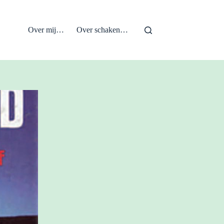
Over mij…
Over schaken…