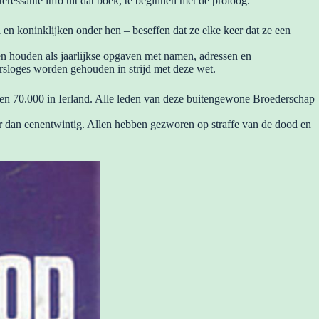
nteressante info uit dat boek, te beginnen met de proloog.
ci en koninklijken onder hen – beseffen dat ze elke keer dat ze een
n houden als jaarlijkse opgaven met namen, adressen en
arsloges worden gehouden in strijd met deze wet.
 en 70.000 in Ierland. Alle leden van deze buitengewone Broederschap
der dan eenentwintig. Allen hebben gezworen op straffe van de dood en