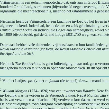
Vrijmetselarij is een geheim genootschap dat, ontstaan ​​in Groot-Brit
honderd Grand Lodges erkennen (bijvoorbeeld negenenveertig in de VS),
organisatie die meer reactionair is, meer op het establishment is gebase
Niettemin heeft de Vrijmetselarij een krachtige invloed op het leven in
algemeen bekend. Inderdaad, behoedzaam en zelfs geheimzinnig over all
United Grand Lodge
en individuele Loges aan liefdadigheid, zowel Vri
In 1980 bijvoorbeeld, gaf de Grand Lodge £931.750 weg, waarvan iets
Daarnaast hebben vele duizenden vrijmetselaars en hun familieleden g
Royal Masonic Institution for Boys
, de
Royal Masonic Benevolent Insti
the Aged and the Sick
.
Het boek
The Brotherhood
is geen lofbetuiging, maar ook geen veroord
niet geheim meer en te vinden in openbare bibliotheken. In dit opzicht
1
Van het Latijnse
pro
(voor) en
fanum
(de tempel); d.w.z. iemand buite
2
William Morgan
(1774–1826) was een inwoner van
Batavia, New Yo
invloedrijk was geworden in de
Verenigde Staten
. Nadat Morgan zijn v
basis van verzonnen aanklachten. Hij verdween kort daarna en werd ver
De beschuldigingen rond Morgans verdwijning en vermoedelijke dood l
Party
op te richten in oppositie tegen president
Andrew Jackson
. De pa