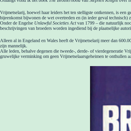
Onlangs vond ik het boek
The Brotherhood
van
Stephen Knight
over h
Vrijmetselarij, hoewel haar leiders het ten stelligste ontkennen, is een
bijeenkomst bijwonen de wet overtreden en (in ieder geval technisch) z
Onder de Engelse
Unlawful Societies Act
van 1799 – die natuurlijk no
beschrijvingen van broeders worden ingediend bij de plaatselijke autor
Alleen al in Engeland en Wales heeft de Vrijmetselarij meer dan 600.
zijn mannelijk.
Alle leden, behalve degenen die tweede-, derde- of vierdegeneratie Vri
gruwelijke verminking om geen Vrijmetselaarsgeheimen te onthullen aan b