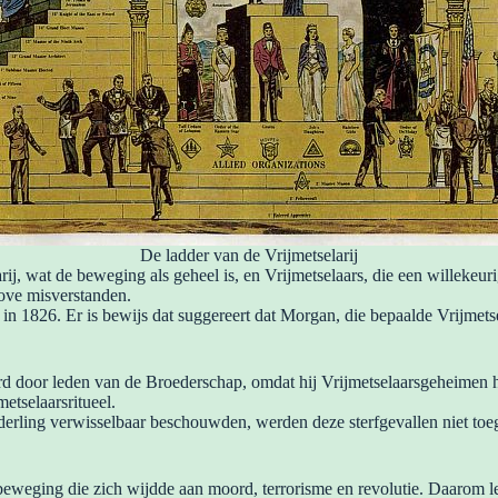
De ladder van de Vrijmetselarij
, wat de beweging als geheel is, en Vrijmetselaars, die een willekeurig
rove misverstanden.
in 1826. Er is bewijs dat suggereert dat Morgan, die bepaalde Vrijmets
werd door leden van de Broederschap, omdat hij Vrijmetselaarsgeheimen
tselaarsritueel.
erling verwisselbaar beschouwden, werden deze sterfgevallen niet toeg
weging die zich wijdde aan moord, terrorisme en revolutie. Daarom le