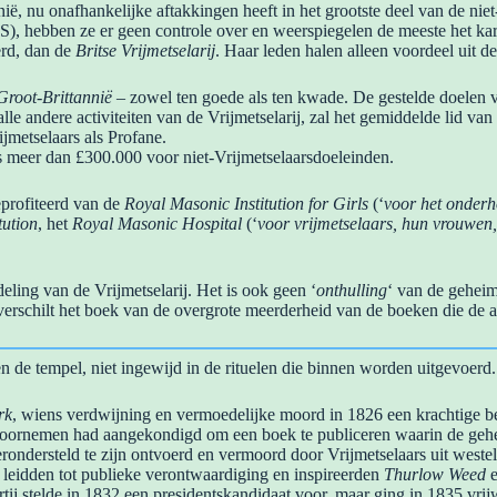
tannië, nu onafhankelijke aftakkingen heeft in het grootste deel van de
 hebben ze er geen controle over en weerspiegelen de meeste het karak
erd, dan de
Britse Vrijmetselarij
. Haar leden halen alleen voordeel uit d
Groot-Brittannië
– zowel ten goede als ten kwade. De gestelde doelen v
e andere activiteiten van de Vrijmetselarij, zal het gemiddelde lid va
jmetselaars als Profane.
 meer dan £300.000 voor niet-Vrijmetselaarsdoeleinden.
eprofiteerd van de
Royal Masonic Institution for Girls
(‘
voor het onderh
tution
, het
Royal Masonic Hospital
(‘
voor vrijmetselaars, hun vrouwen
eling van de Vrijmetselarij. Het is ook geen ‘
onthulling
‘ van de geheime
 verschilt het boek van de overgrote meerderheid van de boeken die de 
n de tempel, niet ingewijd in de rituelen die binnen worden uitgevoerd.
rk
, wiens verdwijning en vermoedelijke moord in 1826 een krachtige b
oornemen had aangekondigd om een ​​boek te publiceren waarin de gehe
ondersteld te zijn ontvoerd en vermoord door Vrijmetselaars uit weste
eidden tot publieke verontwaardiging en inspireerden
Thurlow Weed
e
rtij stelde in 1832 een presidentskandidaat voor, maar ging in 1835 vrijw