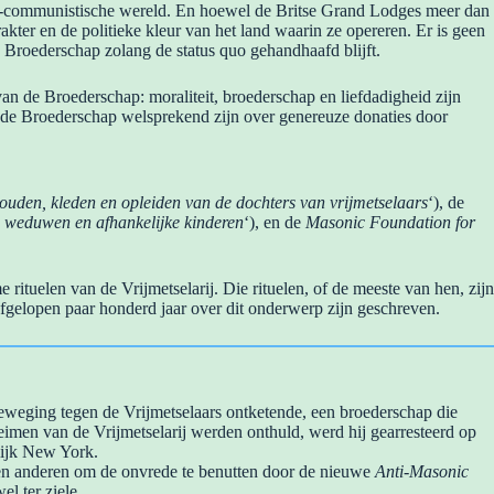
 niet-communistische wereld. En hoewel de Britse Grand Lodges meer dan
ter en de politieke kleur van het land waarin ze opereren. Er is geen
e Broederschap zolang de status quo gehandhaafd blijft.
an de Broederschap: moraliteit, broederschap en liefdadigheid zijn
n de Broederschap welsprekend zijn over genereuze donaties door
ouden, kleden en opleiden van de dochters van vrijmetselaars
‘), de
, weduwen en afhankelijke kinderen
‘), en de
Masonic Foundation for
 rituelen van de Vrijmetselarij. Die rituelen, of de meeste van hen, zijn
afgelopen paar honderd jaar over dit onderwerp zijn geschreven.
eweging tegen de Vrijmetselaars ontketende, een broederschap die
imen van de Vrijmetselarij werden onthuld, werd hij gearresteerd op
lijk New York.
n anderen om de onvrede te benutten door de nieuwe
Anti-Masonic
el ter ziele.