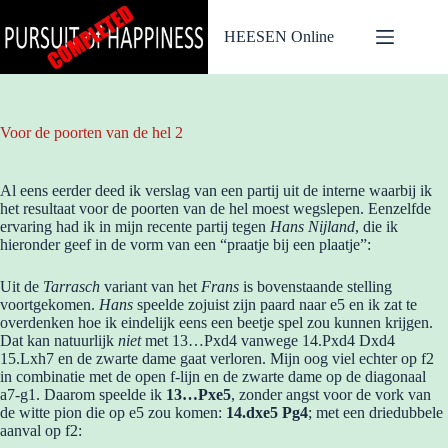
Ga
naar
HEESEN Online
de
inhoud
Voor de poorten van de hel 2
Al eens eerder deed ik verslag van een partij uit de interne waarbij ik
het resultaat voor de poorten van de hel moest wegslepen. Eenzelfde
ervaring had ik in mijn recente partij tegen
Hans Nijland
, die ik
hieronder geef in de vorm van een “praatje bij een plaatje”:
Uit de
Tarrasch
variant van het
Frans
is bovenstaande stelling
voortgekomen.
Hans
speelde zojuist zijn paard naar e5 en ik zat te
overdenken hoe ik eindelijk eens een beetje spel zou kunnen krijgen.
Dat kan natuurlijk
niet
met 13…Pxd4 vanwege 14.Pxd4 Dxd4
15.Lxh7 en de zwarte dame gaat verloren. Mijn oog viel echter op f2
in combinatie met de open f-lijn en de zwarte dame op de diagonaal
a7-g1. Daarom speelde ik
13…Pxe5
, zonder angst voor de vork van
de witte pion die op e5 zou komen:
14.dxe5 Pg4
; met een driedubbele
aanval op f2: