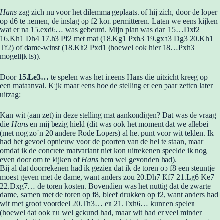
Hans
zag zich nu voor het dilemma geplaatst of hij zich, door de loper
op d6 te nemen, de inslag op f2 kon permitteren. Laten we eens kijken
wat er na 15.exd6… was gebeurd. Mijn plan was dan 15…Dxf2
16.Kh1 Dh4 17.h3 Pf2 met mat (18.Kg1 Pxh3 19.gxh3 Dg3 20.Kh1
Tf2) of dame-winst (18.Kh2 Pxd1 (hoewel ook hier 18…Pxh3
mogelijk is)).
Door
15.Le3…
te spelen was het ineens Hans die uitzicht kreeg op
een mataanval. Kijk maar eens hoe de stelling er een paar zetten later
uitzag:
Kan wit (aan zet) in deze stelling mat aankondigen? Dat was de vraag
die
Hans
en mij bezig hield (dit was ook het moment dat we allebei
(met nog zo´n 20 andere Rode Lopers) al het punt voor wit telden. Ik
had het gevoel opnieuw voor de poorten van de hel te staan, maar
omdat ik de concrete matvariant niet kon uitrekenen speelde ik nog
even door om te kijken of
Hans
hem wel gevonden had).
Bij al dat doorrekenen had ik gezien dat ik de toren op f8 een steuntje
moest geven met de dame, want anders zou 20.Dh7 Kf7 21.Lg6 Ke7
22.Dxg7… de toren kosten. Bovendien was het nuttig dat de zwarte
dame, samen met de toren op f8, bleef drukken op f2, want anders had
wit met groot voordeel 20.Th3… en 21.Txh6… kunnen spelen
(hoewel dat ook nu wel gekund had, maar wit had er veel minder