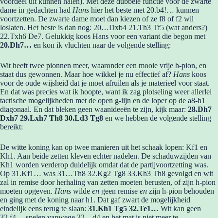
voordeel uit kunnen halen). Met deze dubbele functie voor de zwarte
dame in gedachten had
Hans
hier het beste met 20.b4!… kunnen
voortzetten. De zwarte dame moet dan kiezen of ze f8 of f2 wil
loslaten. Het beste is dan nog: 20…Dxb4 21.Th3 Tf5 (wat anders?)
22.Txh6 De7. Gelukkig koos Hans voor een variant die begon met
20.Dh7…
en kon ik vluchten naar de volgende stelling:
Wit heeft twee pionnen meer, waaronder een mooie vrije h-pion, en
staat dus gewonnen. Maar hoe wikkel je nu effectief af?
Hans
koos
voor de oude wijsheid dat je moet afruilen als je materieel voor staat.
En dat was precies wat ik hoopte, want ik zag plotseling weer allerlei
tactische mogelijkheden met de open g-lijn en de loper op de a8-h1
diagonaal. En dat bleken geen waanideeën te zijn, kijk maar:
28.Dh7
Dxh7 29.Lxh7 Th8 30.Ld3 Tg8
en we hebben de volgende stelling
bereikt:
De witte koning kan op twee manieren uit het schaak lopen: Kf1 en
Kh1. Aan beide zetten kleven echter nadelen. De schaduwzijden van
Kh1 worden verderop duidelijk omdat dat de partijvoortzetting was.
Op 31.Kf1… was 31…Th8 32.Kg2 Tg8 33.Kh3 Th8 gevolgd en wit
zal in remise door herhaling van zetten moeten berusten, of zijn h-pion
moeten opgeven.
Hans
wilde
en
geen remise
en
zijn h-pion behouden
en ging met de koning naar h1. Dat gaf zwart de mogelijkheid
eindelijk eens terug te slaan:
31.Kh1 Tg5 32.Te1…
Wit kan geen
32.f4… spelen vanwege 32…d4 en het mat is niet meer te