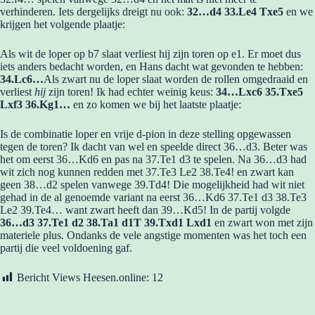
verhinderen. Iets dergelijks dreigt nu ook:
32…d4 33.Le4 Txe5
en we
krijgen het volgende plaatje:
Als wit de loper op b7 slaat verliest hij zijn toren op e1. Er moet dus
iets anders bedacht worden, en Hans dacht wat gevonden te hebben:
34.Lc6…
Als zwart nu de loper slaat worden de rollen omgedraaid en
verliest
hij
zijn toren! Ik had echter weinig keus:
34…Lxc6 35.Txe5
Lxf3 36.Kg1…
en zo komen we bij het laatste plaatje:
Is de combinatie loper en vrije d-pion in deze stelling opgewassen
tegen de toren? Ik dacht van wel en speelde direct 36…d3. Beter was
het om eerst 36…Kd6 en pas na 37.Te1 d3 te spelen. Na 36…d3 had
wit zich nog kunnen redden met 37.Te3 Le2 38.Te4! en zwart kan
geen 38…d2 spelen vanwege 39.Td4! Die mogelijkheid had wit niet
gehad in de al genoemde variant na eerst 36…Kd6 37.Te1 d3 38.Te3
Le2 39.Te4… want zwart heeft dan 39…Kd5! In de partij volgde
36…d3 37.Te1 d2 38.Ta1 d1T 39.Txd1 Lxd1
en zwart won met zijn
materiele plus. Ondanks de vele angstige momenten was het toch een
partij die veel voldoening gaf.
Bericht Views Heesen.online:
12