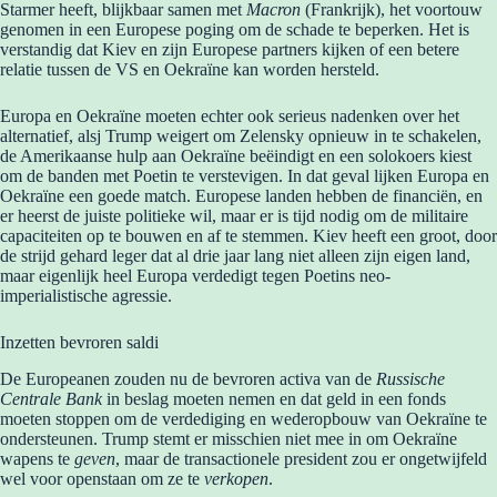
Starmer heeft, blijkbaar samen met
Macron
(Frankrijk), het voortouw
genomen in een Europese poging om de schade te beperken. Het is
verstandig dat Kiev en zijn Europese partners kijken of een betere
relatie tussen de VS en Oekraïne kan worden hersteld.
Europa en Oekraïne moeten echter ook serieus nadenken over het
alternatief, alsj Trump weigert om Zelensky opnieuw in te schakelen,
de Amerikaanse hulp aan Oekraïne beëindigt en een solokoers kiest
om de banden met Poetin te verstevigen. In dat geval lijken Europa en
Oekraïne een goede match. Europese landen hebben de financiën, en
er heerst de juiste politieke wil, maar er is tijd nodig om de militaire
capaciteiten op te bouwen en af te stemmen. Kiev heeft een groot, door
de strijd gehard leger dat al drie jaar lang niet alleen zijn eigen land,
maar eigenlijk heel Europa verdedigt tegen Poetins neo-
imperialistische agressie.
Inzetten bevroren saldi
De Europeanen zouden nu de bevroren activa van de
Russische
Centrale Bank
in beslag moeten nemen en dat geld in een fonds
moeten stoppen om de verdediging en wederopbouw van Oekraïne te
ondersteunen. Trump stemt er misschien niet mee in om Oekraïne
wapens te
geven
, maar de transactionele president zou er ongetwijfeld
wel voor openstaan ​​om ze te
verkopen
.