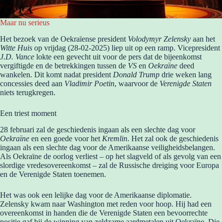
Maar nu serieus
Het bezoek van de Oekraïense president
Volodymyr Zelensky
aan het
Witte Huis
op vrijdag (28-02-2025) liep uit op een ramp. Vicepresident
J.D. Vance
lokte een gevecht uit voor de pers dat de bijeenkomst
vergiftigde en de betrekkingen tussen de
VS
en
Oekraïne
deed
wankelen. Dit komt nadat president
Donald Trump
drie weken lang
concessies deed aan
Vladimir Poetin
, waarvoor de
Verenigde Staten
niets terugkregen.
Een triest moment
28 februari zal de geschiedenis ingaan als een slechte dag voor
Oekraïne
en een goede voor het
Kremlin
. Het zal ook de geschiedenis
ingaan als een slechte dag voor de Amerikaanse veiligheidsbelangen.
Als Oekraïne de oorlog verliest – op het slagveld of als gevolg van een
slordige vredesovereenkomst – zal de Russische dreiging voor Europa
en de Verenigde Staten toenemen.
Het was ook een lelijke dag voor de Amerikaanse diplomatie.
Zelensky kwam naar Washington met reden voor hoop. Hij had een
overeenkomst in handen die de Verenigde Staten een bevoorrechte
positie gaf bij de winning van zeldzame aardmetalen uit Oekraïne. Die