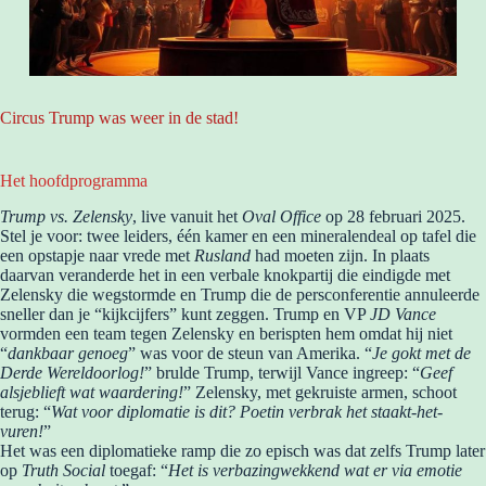
Circus Trump was weer in de stad!
Het hoofdprogramma
Trump vs. Zelensky
, live vanuit het
Oval Office
op 28 februari 2025.
Stel je voor: twee leiders, één kamer en een mineralendeal op tafel die
een opstapje naar vrede met
Rusland
had moeten zijn. In plaats
daarvan veranderde het in een verbale knokpartij die eindigde met
Zelensky die wegstormde en Trump die de persconferentie annuleerde
sneller dan je “kijkcijfers” kunt zeggen. Trump en VP
JD Vance
vormden een team tegen Zelensky en berispten hem omdat hij niet
“
dankbaar genoeg
” was voor de steun van Amerika. “
Je gokt met de
Derde Wereldoorlog!
” brulde Trump, terwijl Vance ingreep: “
Geef
alsjeblieft wat waardering!
” Zelensky, met gekruiste armen, schoot
terug: “
Wat voor diplomatie is dit? Poetin verbrak het staakt-het-
vuren!
”
Het was een diplomatieke ramp die zo episch was dat zelfs Trump later
op
Truth Social
toegaf: “
Het is verbazingwekkend wat er via emotie