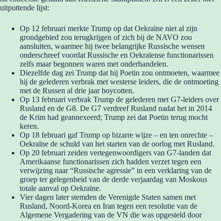
uitputtende lijst:
Op 12 februari merkte Trump op dat Oekraïne niet al zijn
grondgebied zou terugkrijgen of zich bij de NAVO zou
aansluiten, waarmee hij twee belangrijke Russische wensen
onderschreef voordat Russische en Oekraïense functionarissen
zelfs maar begonnen waren met onderhandelen.
Diezelfde dag zei Trump dat hij Poetin zou ontmoeten, waarmee
hij de gelederen verbrak met westerse leiders, die de ontmoeting
met de Russen al drie jaar boycotten.
Op 13 februari verbrak Trump de gelederen met G7-leiders over
Rusland en de G8. De G7 verdreef Rusland nadat het in 2014
de Krim had geannexeerd; Trump zei dat Poetin terug mocht
keren.
Op 18 februari gaf Trump op bizarre wijze – en ten onrechte –
Oekraïne de schuld van het starten van de oorlog met Rusland.
Op 20 februari zeiden vertegenwoordigers van G7-landen dat
Amerikaanse functionarissen zich hadden verzet tegen een
verwijzing naar “Russische agressie” in een verklaring van de
groep ter gelegenheid van de derde verjaardag van Moskous
totale aanval op Oekraïne.
Vier dagen later stemden de Verenigde Staten samen met
Rusland, Noord-Korea en Iran tegen een resolutie van de
Algemene Vergadering van de VN die was opgesteld door