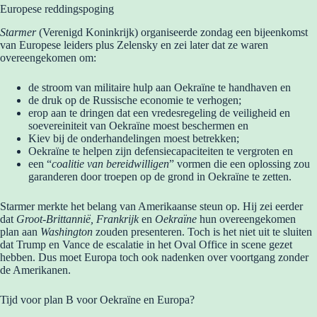
Europese reddingspoging
Starmer
(Verenigd Koninkrijk) organiseerde zondag een bijeenkomst
van Europese leiders plus Zelensky en zei later dat ze waren
overeengekomen om:
de stroom van militaire hulp aan Oekraïne te handhaven en
de druk op de Russische economie te verhogen;
erop aan te dringen dat een vredesregeling de veiligheid en
soevereiniteit van Oekraïne moest beschermen en
Kiev bij de onderhandelingen moest betrekken;
Oekraïne te helpen zijn defensiecapaciteiten te vergroten en
een “
coalitie van bereidwilligen
” vormen die een oplossing zou
garanderen door troepen op de grond in Oekraïne te zetten.
Starmer merkte het belang van Amerikaanse steun op. Hij zei eerder
dat
Groot-Brittannië, Frankrijk
en
Oekraïne
hun overeengekomen
plan aan
Washington
zouden presenteren. Toch is het niet uit te sluiten
dat Trump en Vance de escalatie in het Oval Office in scene gezet
hebben. Dus moet Europa toch ook nadenken over voortgang zonder
de Amerikanen.
Tijd voor plan B voor Oekraïne en Europa?