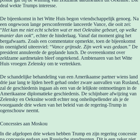
deal wekte Trumps interesse.
De bijeenkomst in het Witte Huis begon vriendschappelijk genoeg. Na
een ongewoon lange persconferentie lanceerde Vance, die ooit zei:
“
Het kan me niet echt schelen wat er met Oekraïne gebeurt, op welke
manier dan ook
“, echter de hinderlaag. Vanaf dat moment ging het
bergafwaarts. Zoals een commentator opmerkte, toen de bijeenkomst
in onenigheid uiteenviel: “
Vance grijnsde. Zijn werk was gedaan.
” De
president annuleerde de geplande lunch. De overeenkomst over
zeldzame aardmetalen bleef ongetekend. Ambtenaren van het Witte
Huis vroegen Zelensky om te vertrekken.
De schandelijke behandeling van een Amerikaanse partner wiens land
drie jaar lang te lijden heeft gehad onder zware aanvallen van Rusland,
zal de geschiedenis ingaan als een van de lelijkste ontmoetingen in de
Amerikaanse diplomatieke geschiedenis. De schijnbare afwijzing van
Zelensky en Oekraïne wordt echter nog onheilspellender als je de
voorgaande drie weken van het beleid van de regering-Trump in
ogenschouw neemt.
Concessies aan Moskou
In die afgelopen drie weken hebben Trump en zijn regering concessie
na concessie gedaan aan Russische standpunten. Dit is een zeker niet