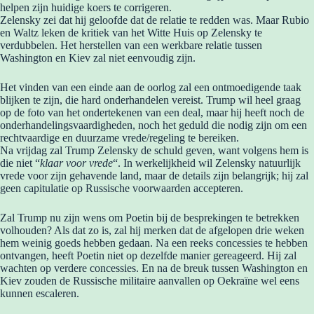
helpen zijn huidige koers te corrigeren.
Zelensky zei dat hij geloofde dat de relatie te redden was. Maar Rubio
en Waltz leken de kritiek van het Witte Huis op Zelensky te
verdubbelen. Het herstellen van een werkbare relatie tussen
Washington en Kiev zal niet eenvoudig zijn.
Het vinden van een einde aan de oorlog zal een ontmoedigende taak
blijken te zijn, die hard onderhandelen vereist. Trump wil heel graag
op de foto van het ondertekenen van een deal, maar hij heeft noch de
onderhandelingsvaardigheden, noch het geduld die nodig zijn om een ​​
rechtvaardige en duurzame vrede/regeling te bereiken.
Na vrijdag zal Trump Zelensky de schuld geven, want volgens hem is
die niet “
klaar voor vrede
“. In werkelijkheid wil Zelensky natuurlijk
vrede voor zijn gehavende land, maar de details zijn belangrijk; hij zal
geen capitulatie op Russische voorwaarden accepteren.
Zal Trump nu zijn wens om Poetin bij de besprekingen te betrekken
volhouden? Als dat zo is, zal hij merken dat de afgelopen drie weken
hem weinig goeds hebben gedaan. Na een reeks concessies te hebben
ontvangen, heeft Poetin niet op dezelfde manier gereageerd. Hij zal
wachten op verdere concessies. En na de breuk tussen Washington en
Kiev zouden de Russische militaire aanvallen op Oekraïne wel eens
kunnen escaleren.