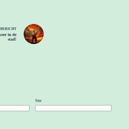
E
BERICHT
eer in de
stad!
Site