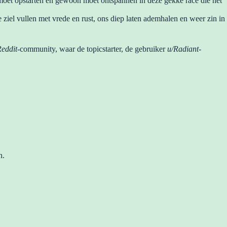
w moet opstarten en gewoon moet ontspannen in deze gekke race die het
 ziel vullen met vrede en rust, ons diep laten ademhalen en weer zin in
eddit
-community, waar de topicstarter, de gebruiker
u/Radiant-
n.