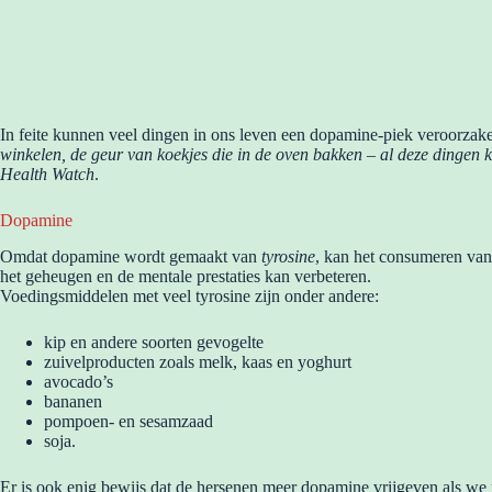
In feite kunnen veel dingen in ons leven een dopamine-piek veroorzake
winkelen, de geur van koekjes die in de oven bakken – al deze dingen
Health Watch
.
Dopamine
Omdat dopamine wordt gemaakt van
tyrosine
, kan het consumeren van
het geheugen en de mentale prestaties kan verbeteren.
Voedingsmiddelen met veel tyrosine zijn onder andere:
kip en andere soorten gevogelte
zuivelproducten zoals melk, kaas en yoghurt
avocado’s
bananen
pompoen- en sesamzaad
soja.
Er is ook enig bewijs dat de hersenen meer dopamine vrijgeven als we m