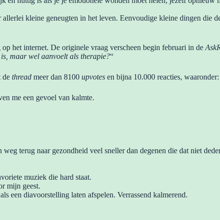
ijk en nuttig is als je je emotionele wonden moet helen, jezelf opnieu
.
allerlei kleine geneugten in het leven. Eenvoudige kleine dingen die de
op het internet. De originele vraag verscheen begin februari in de
AskR
e is, maar wel aanvoelt als therapie?
“
t de
thread
meer dan 8100
upvotes
en bijna 10.000 reacties, waaronder:
even me een gevoel van kalmte.
un weg terug naar gezondheid veel sneller dan degenen die dat niet dede
voriete muziek die hard staat.
r mijn geest.
s als een diavoorstelling laten afspelen. Verrassend kalmerend.