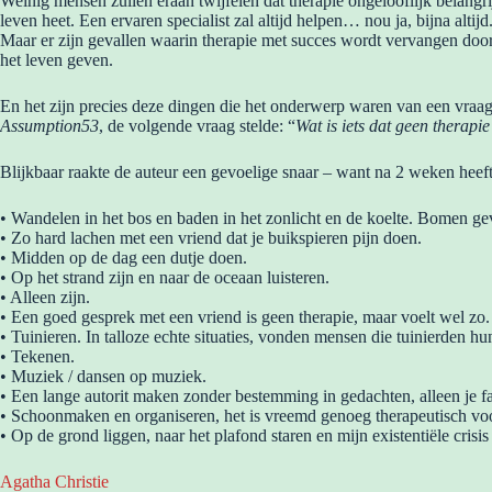
Weinig mensen zullen eraan twijfelen dat therapie ongelooflijk belangr
leven heet. Een ervaren specialist zal altijd helpen… nou ja, bijna altijd
Maar er zijn gevallen waarin therapie met succes wordt vervangen door 
het leven geven.
En het zijn precies deze dingen die het onderwerp waren van een vraag 
Assumption53
, de volgende vraag stelde: “
Wat is iets dat geen therapi
Blijkbaar raakte de auteur een gevoelige snaar – want na 2 weken heef
• Wandelen in het bos en baden in het zonlicht en de koelte. Bomen g
• Zo hard lachen met een vriend dat je buikspieren pijn doen.
• Midden op de dag een dutje doen.
• Op het strand zijn en naar de oceaan luisteren.
• Alleen zijn.
• Een goed gesprek met een vriend is geen therapie, maar voelt wel zo.
• Tuinieren. In talloze echte situaties, vonden mensen die tuinierden h
• Tekenen.
• Muziek / dansen op muziek.
• Een lange autorit maken zonder bestemming in gedachten, alleen je fa
• Schoonmaken en organiseren, het is vreemd genoeg therapeutisch voo
• Op de grond liggen, naar het plafond staren en mijn existentiële crisi
Agatha Christie