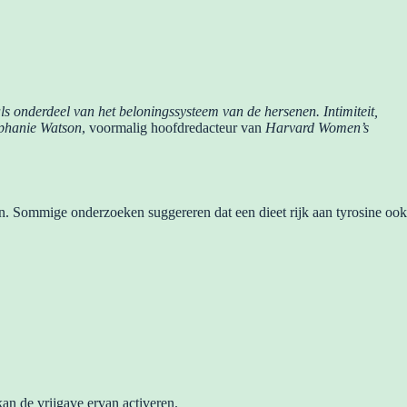
ls onderdeel van het beloningssysteem van de hersenen. Intimiteit,
phanie Watson
, voormalig hoofdredacteur van
Harvard Women’s
n. Sommige onderzoeken suggereren dat een dieet rijk aan tyrosine ook
an de vrijgave ervan activeren.