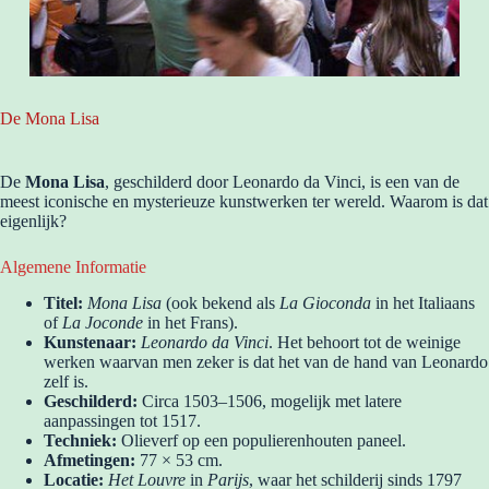
De Mona Lisa
De
Mona Lisa
, geschilderd door Leonardo da Vinci, is een van de
meest iconische en mysterieuze kunstwerken ter wereld. Waarom is dat
eigenlijk?
Algemene Informatie
Titel:
Mona Lisa
(ook bekend als
La Gioconda
in het Italiaans
of
La Joconde
in het Frans).
Kunstenaar:
Leonardo da Vinci
. Het behoort tot de weinige
werken waarvan men zeker is dat het van de hand van Leonardo
zelf is.
Geschilderd:
Circa 1503–1506, mogelijk met latere
aanpassingen tot 1517.
Techniek:
Olieverf op een populierenhouten paneel.
Afmetingen:
77 × 53 cm.
Locatie:
Het Louvre
in
Parijs
, waar het schilderij sinds 1797