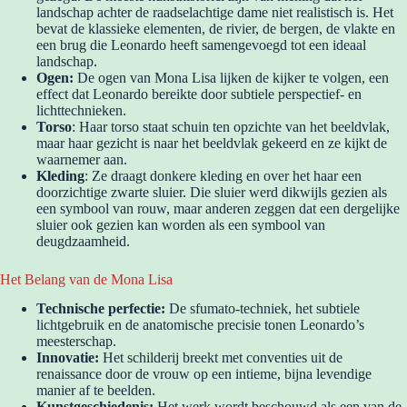
landschap achter de raadselachtige dame niet realistisch is. Het
bevat de klassieke elementen, de rivier, de bergen, de vlakte en
een brug die Leonardo heeft samengevoegd tot een ideaal
landschap.
Ogen:
De ogen van Mona Lisa lijken de kijker te volgen, een
effect dat Leonardo bereikte door subtiele perspectief- en
lichttechnieken.
Torso
: Haar torso staat schuin ten opzichte van het beeldvlak,
maar haar gezicht is naar het beeldvlak gekeerd en ze kijkt de
waarnemer aan.
Kleding
: Ze draagt donkere kleding en over het haar een
doorzichtige zwarte sluier. Die sluier werd dikwijls gezien als
een symbool van rouw, maar anderen zeggen dat een dergelijke
sluier ook gezien kan worden als een symbool van
deugdzaamheid.
Het Belang van de Mona Lisa
Technische perfectie:
De sfumato-techniek, het subtiele
lichtgebruik en de anatomische precisie tonen Leonardo’s
meesterschap.
Innovatie:
Het schilderij breekt met conventies uit de
renaissance door de vrouw op een intieme, bijna levendige
manier af te beelden.
Kunstgeschiedenis:
Het werk wordt beschouwd als een van de