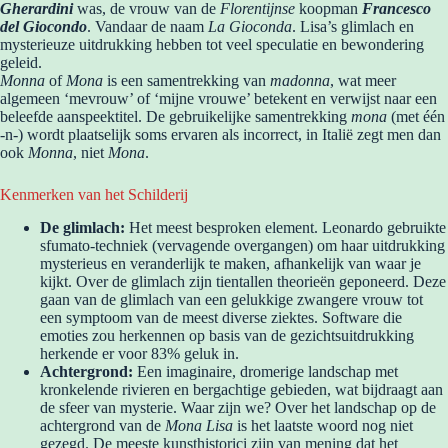
Gherardini
was, de vrouw van de
Florentijnse
koopman
Francesco
del Giocondo
. Vandaar de naam
La Gioconda
. Lisa’s glimlach en
mysterieuze uitdrukking hebben tot veel speculatie en bewondering
geleid.
Monna
of
Mona
is een samentrekking van
madonna
, wat meer
algemeen ‘mevrouw’ of ‘mijne vrouwe’ betekent en verwijst naar een
beleefde aanspeektitel. De gebruikelijke samentrekking
mona
(met één
-n-) wordt plaatselijk soms ervaren als incorrect, in Italië zegt men dan
ook
Monna
, niet
Mona
.
Kenmerken van het Schilderij
De glimlach:
Het meest besproken element. Leonardo gebruikte
sfumato-techniek (vervagende overgangen) om haar uitdrukking
mysterieus en veranderlijk te maken, afhankelijk van waar je
kijkt. Over de glimlach zijn tientallen theorieën geponeerd. Deze
gaan van de glimlach van een gelukkige zwangere vrouw tot
een symptoom van de meest diverse ziektes. Software die
emoties zou herkennen op basis van de gezichtsuitdrukking
herkende er voor 83% geluk in.
Achtergrond:
Een imaginaire, dromerige landschap met
kronkelende rivieren en bergachtige gebieden, wat bijdraagt aan
de sfeer van mysterie. Waar zijn we? Over het landschap op de
achtergrond van de
Mona Lisa
is het laatste woord nog niet
gezegd. De meeste kunsthistorici zijn van mening dat het