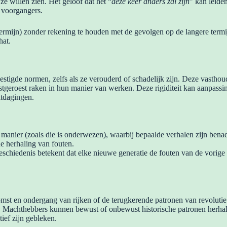
e willen zien. Het geloof dat het “
deze keer anders zal zijn
” kan leide
 voorgangers.
ermijn) zonder rekening te houden met de gevolgen op de langere termij
hat.
stigde normen, zelfs als ze verouderd of schadelijk zijn. Deze vasthou
geroest raken in hun manier van werken. Deze rigiditeit kan aanpassing 
itdagingen.
manier (zoals die is onderwezen), waarbij bepaalde verhalen zijn benad
de herhaling van fouten.
geschiedenis betekent dat elke nieuwe generatie de fouten van de vorig
omst en ondergang van rijken of de terugkerende patronen van revoluti
e. Machthebbers kunnen bewust of onbewust historische patronen herha
ief zijn gebleken.