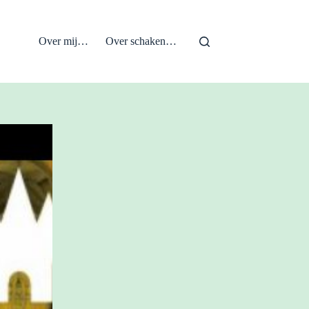
Over mij…
Over schaken…