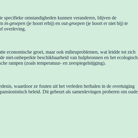
de specifieke omstandigheden kunnen veranderen, blijven de
 om
in-groepen
(je hoort erbij) en
out-groepen
(je hoort er niet bij) te
of overleving.
satie economische groei, maar ook milieuproblemen, wat leidde tot zich
s de niet-onbeperkte beschikbaarheid van hulpbronnen en het ecologisch
sche rampen (zoals temperatuur- en zeespiegelstijging).
enis, waardoor ze fouten uit het verleden herhalen in de overtuiging
expansionistisch beleid. Dit gebeurt als samenlevingen proberen om oude