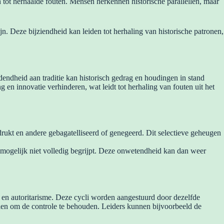
n tot herhaalde fouten. Mensen herkennen historische parallellen, maar
n. Deze bijziendheid kan leiden tot herhaling van historische patronen,
dendheid aan traditie kan historisch gedrag en houdingen in stand
en innovatie verhinderen, wat leidt tot herhaling van fouten uit het
rukt en andere gebagatelliseerd of genegeerd. Dit selectieve geheugen
e mogelijk niet volledig begrijpt. Deze onwetendheid kan dan weer
e en autoritarisme. Deze cycli worden aangestuurd door dezelfde
len om de controle te behouden. Leiders kunnen bijvoorbeeld de