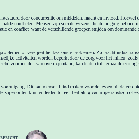
 aangestuurd door concurrentie om middelen, macht en invloed. Hoewel 
erhaalde conflicten. Mensen zijn sociale wezens die de neiging hebben
natie en conflict, want de verschillende groepen strijden om dominantie 
e problemen of verergert het bestaande problemen. Zo bracht industriali
selijke activiteiten worden beperkt door de zorg voor het milieu, zoal
ische voorbeelden van overexploitatie, kan leiden tot herhaalde ecologi
ooruitgang. Dit kan mensen blind maken voor de lessen uit de geschied
e superioriteit kunnen leiden tot een herhaling van imperialistisch of 
E
BERICHT