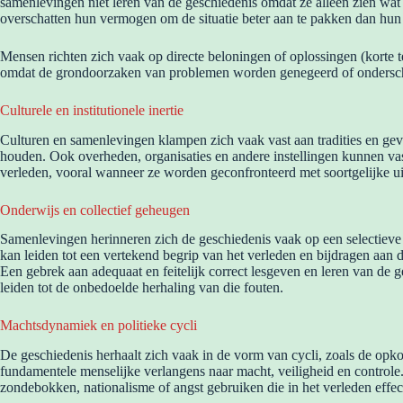
samenlevingen niet leren van de geschiedenis omdat ze alleen zien wat z
overschatten hun vermogen om de situatie beter aan te pakken dan hun
Mensen richten zich vaak op directe beloningen of oplossingen (korte t
omdat de grondoorzaken van problemen worden genegeerd of ondersc
Culturele en institutionele inertie
Culturen en samenlevingen klampen zich vaak vast aan tradities en geve
houden. Ook overheden, organisaties en andere instellingen kunnen vast
verleden, vooral wanneer ze worden geconfronteerd met soortgelijke u
Onderwijs en collectief geheugen
Samenlevingen herinneren zich de geschiedenis vaak op een selectieve 
kan leiden tot een vertekend begrip van het verleden en bijdragen aan 
Een gebrek aan adequaat en feitelijk correct lesgeven en leren van de 
leiden tot de onbedoelde herhaling van die fouten.
Machtsdynamiek en politieke cycli
De geschiedenis herhaalt zich vaak in de vorm van cycli, zoals de opk
fundamentele menselijke verlangens naar macht, veiligheid en control
zondebokken, nationalisme of angst gebruiken die in het verleden effect