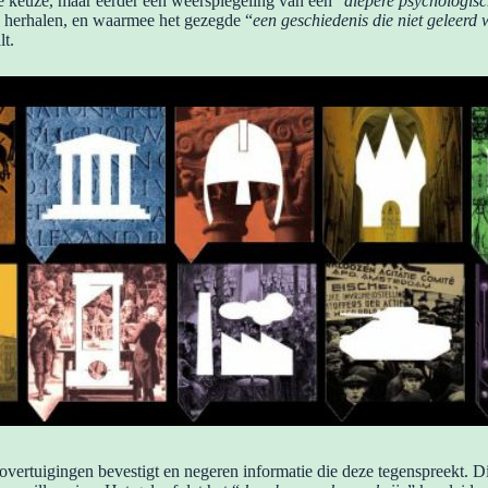
 keuze, maar eerder een weerspiegeling van een “
diepere psychologisc
te herhalen, en waarmee het gezegde “
een geschiedenis die niet geleerd 
lt.
ertuigingen bevestigt en negeren informatie die deze tegenspreekt. Dit