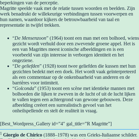
beperkingen van de perceptie.
Magritte speelde vaak met de relatie tussen woorden en beelden. Zijn
werk benadrukt de willekeurige verbindingen tussen voorwerpen en
hun namen, waardoor kijkers de betrouwbaarheid van taal en
representatie in twijfel trekken.
“
De Mensenzoon
” (1964) toont een man met een bolhoed, wiens
gezicht wordt verhuld door een zwevende groene appel. Het is
een van Magrittes meest iconische afbeeldingen en is een
voorbeeld van zijn interesse in verborgen identiteit en het
ongeziene.
“
De geliefden
” (1928) toont twee geliefden die kussen met hun
gezichten bedekt met een doek. Het wordt vaak geïnterpreteerd
als een commentaar op de onkenbaarheid van anderen en de
barrières voor intimiteit.
“
Golconda
” (1953) toont een scène met identieke mannen met
bolhoeden die lijken te zweven in de lucht of uit de lucht lijken
te vallen tegen een achtergrond van gewone gebouwen. Deze
afbeelding creëert een surrealistisch gevoel van het
onheilspellende en stelt de realiteit in vraag.
[Best_Wordpress_Gallery id=”4″ gal_title=”R Magritte”]
1
Giorgio de Chirico
(1888–1978) was een Grieks-Italiaanse schilder.