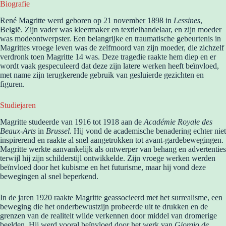
Biografie
René Magritte werd geboren op 21 november 1898 in
Lessines
,
België. Zijn vader was kleermaker en textielhandelaar, en zijn moeder
was modeontwerpster. Een belangrijke en traumatische gebeurtenis in
Magrittes vroege leven was de zelfmoord van zijn moeder, die zichzelf
verdronk toen Magritte 14 was. Deze tragedie raakte hem diep en er
wordt vaak gespeculeerd dat deze zijn latere werken heeft beïnvloed,
met name zijn terugkerende gebruik van gesluierde gezichten en
figuren.
Studiejaren
Magritte studeerde van 1916 tot 1918 aan de
Académie Royale des
Beaux-Arts
in
Brussel
. Hij vond de academische benadering echter niet
inspirerend en raakte al snel aangetrokken tot avant-gardebewegingen.
Magritte werkte aanvankelijk als ontwerper van behang en advertenties
terwijl hij zijn schilderstijl ontwikkelde. Zijn vroege werken werden
beïnvloed door het kubisme en het futurisme, maar hij vond deze
bewegingen al snel beperkend.
In de jaren 1920 raakte Magritte geassocieerd met het surrealisme, een
beweging die het onderbewustzijn probeerde uit te drukken en de
grenzen van de realiteit wilde verkennen door middel van dromerige
beelden. Hij werd vooral beïnvloed door het werk van
Giorgio de