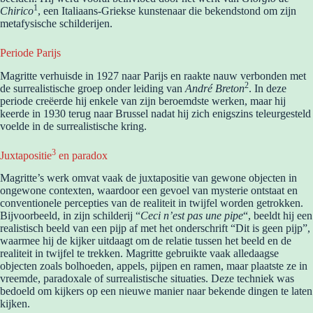
1
Chirico
, een Italiaans-Griekse kunstenaar die bekendstond om zijn
metafysische schilderijen.
Periode Parijs
Magritte verhuisde in 1927 naar Parijs en raakte nauw verbonden met
2
de surrealistische groep onder leiding van
André Breton
. In deze
periode creëerde hij enkele van zijn beroemdste werken, maar hij
keerde in 1930 terug naar Brussel nadat hij zich enigszins teleurgesteld
voelde in de surrealistische kring.
3
Juxtapositie
en paradox
Magritte’s werk omvat vaak de juxtapositie van gewone objecten in
ongewone contexten, waardoor een gevoel van mysterie ontstaat en
conventionele percepties van de realiteit in twijfel worden getrokken.
Bijvoorbeeld, in zijn schilderij “
Ceci n’est pas une pipe
“, beeldt hij een
realistisch beeld van een pijp af met het onderschrift “Dit is geen pijp”,
waarmee hij de kijker uitdaagt om de relatie tussen het beeld en de
realiteit in twijfel te trekken. Magritte gebruikte vaak alledaagse
objecten zoals bolhoeden, appels, pijpen en ramen, maar plaatste ze in
vreemde, paradoxale of surrealistische situaties. Deze techniek was
bedoeld om kijkers op een nieuwe manier naar bekende dingen te laten
kijken.