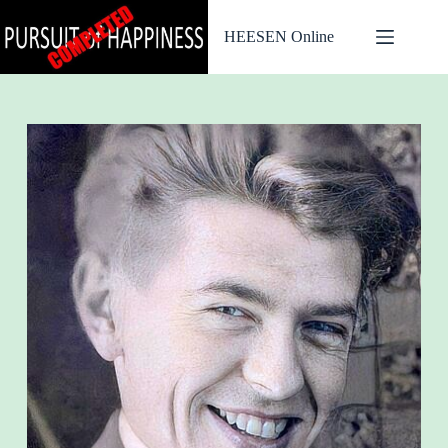
Ga
naar
HEESEN Online
de
inhoud