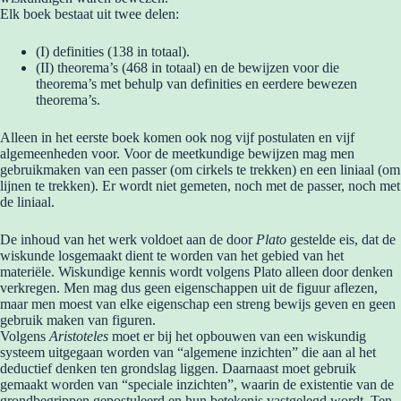
Elk boek bestaat uit twee delen:
(I) definities (138 in totaal).
(II) theorema’s (468 in totaal) en de bewijzen voor die
theorema’s met behulp van definities en eerdere bewezen
theorema’s.
Alleen in het eerste boek komen ook nog vijf postulaten en vijf
algemeenheden voor. Voor de meetkundige bewijzen mag men
gebruikmaken van een passer (om cirkels te trekken) en een liniaal (om
lijnen te trekken). Er wordt niet gemeten, noch met de passer, noch met
de liniaal.
De inhoud van het werk voldoet aan de door
Plato
gestelde eis, dat de
wiskunde losgemaakt dient te worden van het gebied van het
materiële. Wiskundige kennis wordt volgens Plato alleen door denken
verkregen. Men mag dus geen eigenschappen uit de figuur aflezen,
maar men moest van elke eigenschap een streng bewijs geven en geen
gebruik maken van figuren.
Volgens
Aristoteles
moet er bij het opbouwen van een wiskundig
systeem uitgegaan worden van “algemene inzichten” die aan al het
deductief denken ten grondslag liggen. Daarnaast moet gebruik
gemaakt worden van “speciale inzichten”, waarin de existentie van de
grondbegrippen gepostuleerd en hun betekenis vastgelegd wordt. Ten