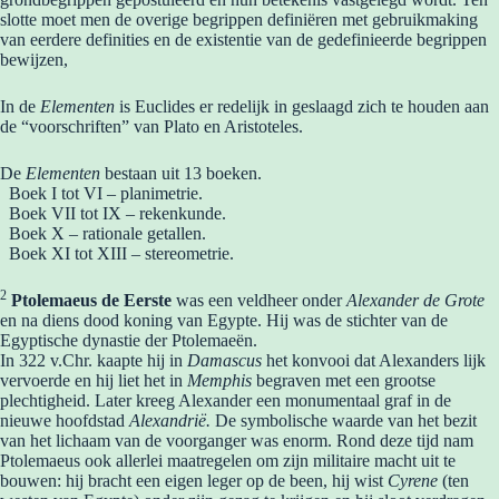
slotte moet men de overige begrippen definiëren met gebruikmaking
van eerdere definities en de existentie van de gedefinieerde begrippen
bewijzen,
In de
Elementen
is Euclides er redelijk in geslaagd zich te houden aan
de “voorschriften” van Plato en Aristoteles.
De
Elementen
bestaan uit 13 boeken.
Boek I tot VI – planimetrie.
Boek VII tot IX – rekenkunde.
Boek X – rationale getallen.
Boek XI tot XIII – stereometrie.
2
Ptolemaeus de Eerste
was een veldheer onder
Alexander de Grote
en na diens dood koning van Egypte. Hij was de stichter van de
Egyptische dynastie der Ptolemaeën.
In 322 v.Chr. kaapte hij in
Damascus
het konvooi dat Alexanders lijk
vervoerde en hij liet het in
Memphis
begraven met een grootse
plechtigheid. Later kreeg Alexander een monumentaal graf in de
nieuwe hoofdstad
Alexandrië.
De symbolische waarde van het bezit
van het lichaam van de voorganger was enorm. Rond deze tijd nam
Ptolemaeus ook allerlei maatregelen om zijn militaire macht uit te
bouwen: hij bracht een eigen leger op de been, hij wist
Cyrene
(ten