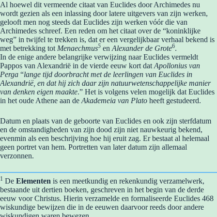
Al hoewel dit vermeende citaat van Euclides door Archimedes nu
wordt gezien als een inlassing door latere uitgevers van zijn werken,
gelooft men nog steeds dat Euclides zijn werken vóór die van
Archimedes schreef. Een reden om het citaat over de “koninklijke
weg” in twijfel te trekken is, dat er een vergelijkbaar verhaal bekend is
5
6
met betrekking tot
Menaechmus
en
Alexander de Grote
.
In de enige andere belangrijke verwijzing naar Euclides vermeldt
Pappos van Alexandrië in de vierde eeuw kort dat
Apollonius van
Perga
“
lange tijd doorbracht met de leerlingen van Euclides in
Alexandrië, en dat hij zich daar zijn natuurwetenschappelijke manier
van denken eigen maakte
.” Het is volgens velen mogelijk dat Euclides
in het oude Athene aan de
Akademeia van Plato
heeft gestudeerd.
Datum en plaats van de geboorte van Euclides en ook zijn sterfdatum
en de omstandigheden van zijn dood zijn niet nauwkeurig bekend,
evenmin als een beschrijving hoe hij eruit zag. Er bestaat al helemaal
geen portret van hem. Portretten van later datum zijn allemaal
verzonnen.
1
De
Elementen
is een meetkundig en rekenkundig verzamelwerk,
bestaande uit dertien boeken, geschreven in het begin van de derde
eeuw voor Christus. Hierin verzamelde en formaliseerde Euclides 468
wiskundige bewijzen die in de eeuwen daarvoor reeds door andere
wiskundigen waren bewezen.