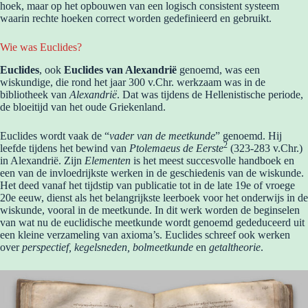
hoek, maar op het opbouwen van een logisch consistent systeem
waarin rechte hoeken correct worden gedefinieerd en gebruikt.
Wie was Euclides?
Euclides
, ook
Euclides van Alexandrië
genoemd, was een
wiskundige, die rond het jaar 300 v.Chr. werkzaam was in de
bibliotheek van
Alexandrië
. Dat was tijdens de Hellenistische periode,
de bloeitijd van het oude Griekenland.
Euclides wordt vaak de “
vader van de meetkunde
” genoemd. Hij
2
leefde tijdens het bewind van
Ptolemaeus de Eerste
(323-283 v.Chr.)
in Alexandrië. Zijn
Elementen
is het meest succesvolle handboek en
een van de invloedrijkste werken in de geschiedenis van de wiskunde.
Het deed vanaf het tijdstip van publicatie tot in de late 19e of vroege
20e eeuw, dienst als het belangrijkste leerboek voor het onderwijs in de
wiskunde, vooral in de meetkunde. In dit werk worden de beginselen
van wat nu de euclidische meetkunde wordt genoemd gededuceerd uit
een kleine verzameling van axioma’s. Euclides schreef ook werken
over
perspectief, kegelsneden, bolmeetkunde
en
getaltheorie
.