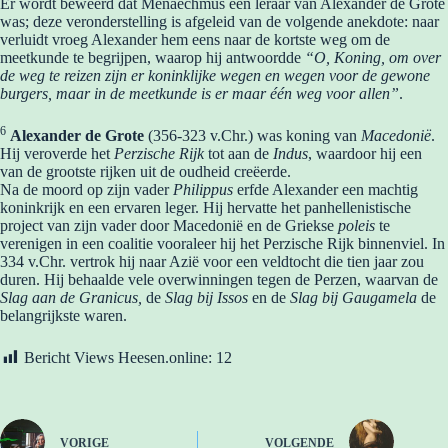
Er wordt beweerd dat Menaechmus een leraar van Alexander de Grote
was; deze veronderstelling is afgeleid van de volgende anekdote: naar
verluidt vroeg Alexander hem eens naar de kortste weg om de
meetkunde te begrijpen, waarop hij antwoordde
“O, Koning, om over
de weg te reizen zijn er koninklijke wegen en wegen voor de gewone
burgers, maar in de meetkunde is er maar één weg voor allen”
.
6
Alexander de Grote
(356-323 v.Chr.) was koning van
Macedonië
.
Hij veroverde het
Perzische Rijk
tot aan de
Indus
, waardoor hij een
van de grootste rijken uit de oudheid creëerde.
Na de moord op zijn vader
Philippus
erfde Alexander een machtig
koninkrijk en een ervaren leger. Hij hervatte het panhellenistische
project van zijn vader door Macedonië en de Griekse
poleis
te
verenigen in een coalitie vooraleer hij het Perzische Rijk binnenviel. In
334 v.Chr. vertrok hij naar Azië voor een veldtocht die tien jaar zou
duren. Hij behaalde vele overwinningen tegen de Perzen, waarvan de
Slag aan de Granicus,
de
Slag bij Issos
en de
Slag bij Gaugamela
de
belangrijkste waren.
Bericht Views Heesen.online:
12
VORIGE
VOLGENDE