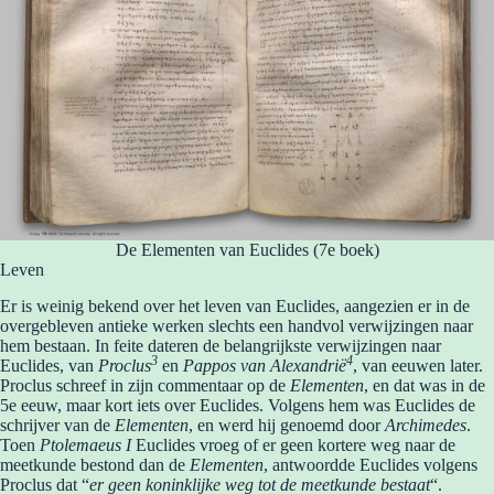
De Elementen van Euclides (7e boek)
Leven
Er is weinig bekend over het leven van Euclides, aangezien er in de
overgebleven antieke werken slechts een handvol verwijzingen naar
hem bestaan. In feite dateren de belangrijkste verwijzingen naar
3
4
Euclides, van
Proclus
en
Pappos van Alexandrië
, van eeuwen later.
Proclus schreef in zijn commentaar op de
Elementen
, en dat was in de
5e eeuw, maar kort iets over Euclides. Volgens hem was Euclides de
schrijver van de
Elementen
, en werd hij genoemd door
Archimedes
.
Toen
Ptolemaeus I
Euclides vroeg of er geen kortere weg naar de
meetkunde bestond dan de
Elementen
, antwoordde Euclides volgens
Proclus dat “
er geen koninklijke weg tot de meetkunde bestaat
“.