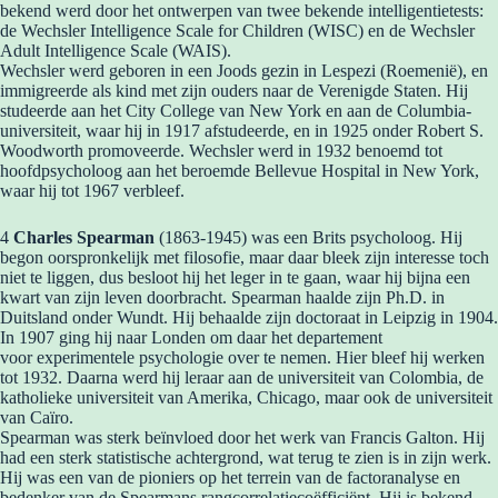
bekend werd door het ontwerpen van twee bekende intelligentietests:
de Wechsler Intelligence Scale for Children (WISC) en de Wechsler
Adult Intelligence Scale (WAIS).
Wechsler werd geboren in een Joods gezin in Lespezi (Roemenië), en
immigreerde als kind met zijn ouders naar de Verenigde Staten. Hij
studeerde aan het City College van New York en aan de Columbia-
universiteit, waar hij in 1917 afstudeerde, en in 1925 onder Robert S.
Woodworth promoveerde. Wechsler werd in 1932 benoemd tot
hoofdpsycholoog aan het beroemde Bellevue Hospital in New York,
waar hij tot 1967 verbleef.
4
Charles Spearman
(1863-1945) was een Brits psycholoog. Hij
begon oorspronkelijk met filosofie, maar daar bleek zijn interesse toch
niet te liggen, dus besloot hij het leger in te gaan, waar hij bijna een
kwart van zijn leven doorbracht. Spearman haalde zijn Ph.D. in
Duitsland onder Wundt. Hij behaalde zijn doctoraat in Leipzig in 1904.
In 1907 ging hij naar Londen om daar het departement
voor experimentele psychologie over te nemen. Hier bleef hij werken
tot 1932. Daarna werd hij leraar aan de universiteit van Colombia, de
katholieke universiteit van Amerika, Chicago, maar ook de universiteit
van Caïro.
Spearman was sterk beïnvloed door het werk van Francis Galton. Hij
had een sterk statistische achtergrond, wat terug te zien is in zijn werk.
Hij was een van de pioniers op het terrein van de factoranalyse en
bedenker van de Spearmans rangcorrelatiecoëfficiënt. Hij is bekend