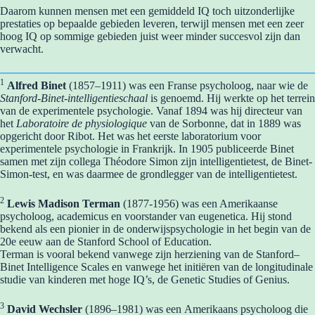
Daarom kunnen mensen met een gemiddeld IQ toch uitzonderlijke
prestaties op bepaalde gebieden leveren, terwijl mensen met een zeer
hoog IQ op sommige gebieden juist weer minder succesvol zijn dan
verwacht.
1
Alfred Binet
(1857–1911) was een Franse psycholoog, naar wie de
Stanford-Binet-intelligentieschaal
is genoemd. Hij werkte op het terrein
van de experimentele psychologie. Vanaf 1894 was hij directeur van
het
Laboratoire de physiologique
van de Sorbonne, dat in 1889 was
opgericht door Ribot. Het was het eerste laboratorium voor
experimentele psychologie in Frankrijk. In 1905 publiceerde Binet
samen met zijn collega Théodore Simon zijn intelligentietest, de Binet-
Simon-test, en was daarmee de grondlegger van de intelligentietest.
2
Lewis Madison Terman
(1877-1956) was een Amerikaanse
psycholoog, academicus en voorstander van eugenetica. Hij stond
bekend als een pionier in de onderwijspsychologie in het begin van de
20e eeuw aan de Stanford School of Education.
Terman is vooral bekend vanwege zijn herziening van de Stanford–
Binet Intelligence Scales en vanwege het initiëren van de longitudinale
studie van kinderen met hoge IQ’s, de Genetic Studies of Genius.
3
David Wechsler
(1896–1981) was een Amerikaans psycholoog die