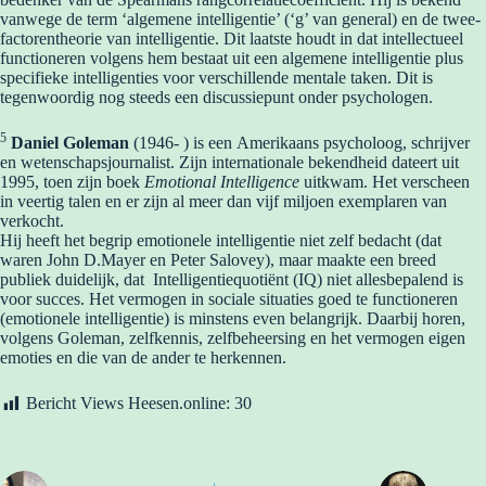
vanwege de term ‘algemene intelligentie’ (‘g’ van general) en de twee-
factorentheorie van intelligentie. Dit laatste houdt in dat intellectueel
functioneren volgens hem bestaat uit een algemene intelligentie plus
specifieke intelligenties voor verschillende mentale taken. Dit is
tegenwoordig nog steeds een discussiepunt onder psychologen.
5
Daniel Goleman
(1946- ) is een Amerikaans psycholoog, schrijver
en wetenschapsjournalist. Zijn internationale bekendheid dateert uit
1995, toen zijn boek
Emotional Intelligence
uitkwam. Het verscheen
in veertig talen en er zijn al meer dan vijf miljoen exemplaren van
verkocht.
Hij heeft het begrip emotionele intelligentie niet zelf bedacht (dat
waren John D.Mayer en Peter Salovey), maar maakte een breed
publiek duidelijk, dat Intelligentiequotiënt (IQ) niet allesbepalend is
voor succes. Het vermogen in sociale situaties goed te functioneren
(emotionele intelligentie) is minstens even belangrijk. Daarbij horen,
volgens Goleman, zelfkennis, zelfbeheersing en het vermogen eigen
emoties en die van de ander te herkennen.
Bericht Views Heesen.online:
30