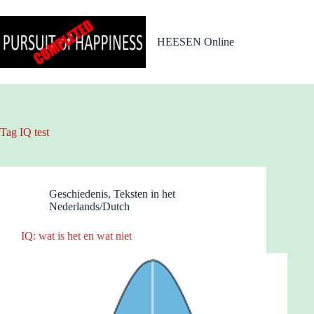
Ga
naar
de
HEESEN Online
inhoud
Tag
IQ test
Geschiedenis
,
Teksten in het
Nederlands/Dutch
IQ: wat is het en wat niet