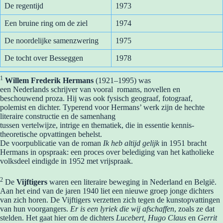
De regentijd
1973
Een bruine ring om de ziel
1974
De noordelijke samenzwering
1975
De tocht over Besseggen
1978
1
Willem Frederik Hermans
(1921–1995) was
een Nederlands schrijver van vooral romans, novellen en
beschouwend proza. Hij was ook fysisch geograaf, fotograaf,
polemist en dichter. Typerend voor Hermans’ werk zijn de hechte
literaire constructie en de samenhang
tussen vertelwijze, intrige en thematiek, die in essentie kennis-
theoretische opvattingen behelst.
De voorpublicatie van de roman
Ik heb altijd gelijk
in 1951 bracht
Hermans in opspraak: een proces over belediging van het katholieke
volksdeel eindigde in 1952 met vrijspraak.
2
De
Vijftigers
waren een literaire beweging in Nederland en België.
Aan het eind van de jaren 1940 liet een nieuwe groep jonge dichters
van zich horen. De Vijftigers verzetten zich tegen de kunstopvattingen
van hun voorgangers.
Er is een lyriek die wij afschaffen
, zoals ze dat
stelden. Het gaat hier om de dichters
Lucebert, Hugo Claus
en
Gerrit