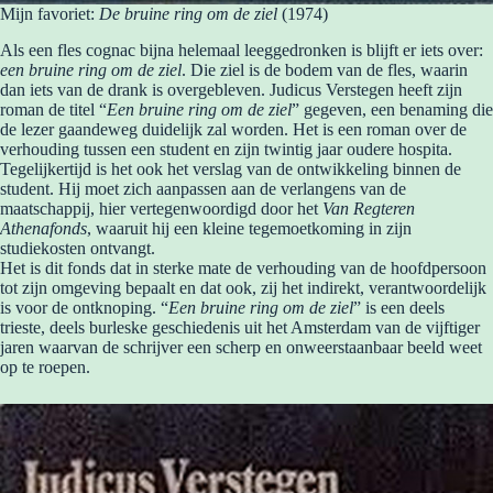
Mijn favoriet:
De bruine ring om de ziel
(1974)
Als een fles cognac bijna helemaal leeggedronken is blijft er iets over:
een bruine ring om de ziel
. Die ziel is de bodem van de fles, waarin
dan iets van de drank is overgebleven. Judicus Verstegen heeft zijn
roman de titel “
Een bruine ring om de ziel
” gegeven, een benaming die
de lezer gaandeweg duidelijk zal worden. Het is een roman over de
verhouding tussen een student en zijn twintig jaar oudere hospita.
Tegelijkertijd is het ook het verslag van de ontwikkeling binnen de
student. Hij moet zich aanpassen aan de verlangens van de
maatschappij, hier vertegenwoordigd door het
Van Regteren
Athenafonds
, waaruit hij een kleine tegemoetkoming in zijn
studiekosten ontvangt.
Het is dit fonds dat in sterke mate de verhouding van de hoofdpersoon
tot zijn omgeving bepaalt en dat ook, zij het indirekt, verantwoordelijk
is voor de ontknoping. “
Een bruine ring om de ziel
” is een deels
trieste, deels burleske geschiedenis uit het Amsterdam van de vijftiger
jaren waarvan de schrijver een scherp en onweerstaanbaar beeld weet
op te roepen.