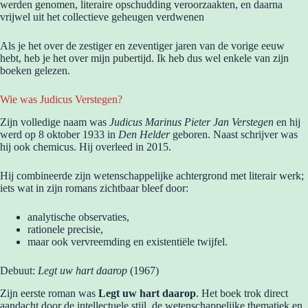
werden genomen, literaire opschudding veroorzaakten, en daarna
vrijwel uit het collectieve geheugen verdwenen
Als je het over de zestiger en zeventiger jaren van de vorige eeuw
hebt, heb je het over mijn pubertijd. Ik heb dus wel enkele van zijn
boeken gelezen.
Wie was Judicus Verstegen?
Zijn volledige naam was
Judicus Marinus Pieter Jan Verstegen
en hij
werd op 8 oktober 1933 in
Den Helder
geboren. Naast schrijver was
hij ook chemicus. Hij overleed in 2015.
Hij combineerde zijn wetenschappelijke achtergrond met literair werk;
iets wat in zijn romans zichtbaar bleef door:
analytische observaties,
rationele precisie,
maar ook vervreemding en existentiële twijfel.
Debuut:
Legt uw hart daarop
(1967)
Zijn eerste roman was
Legt uw hart daarop
. Het boek trok direct
aandacht door de intellectuele stijl, de wetenschappelijke thematiek en