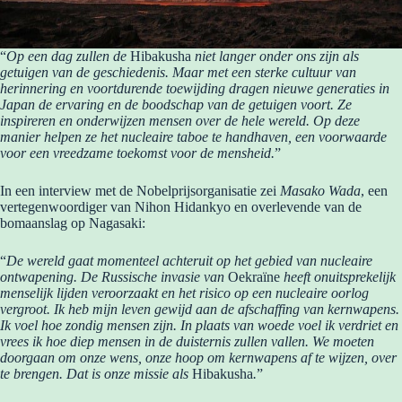
“
Op een dag zullen de
Hibakusha
niet langer onder ons zijn als
getuigen van de geschiedenis. Maar met een sterke cultuur van
herinnering en voortdurende toewijding dragen nieuwe generaties in
Japan de ervaring en de boodschap van de getuigen voort. Ze
inspireren en onderwijzen mensen over de hele wereld. Op deze
manier helpen ze het nucleaire taboe te handhaven, een voorwaarde
voor een vreedzame toekomst voor de mensheid.
”
In een interview met de Nobelprijsorganisatie zei
Masako Wada
, een
vertegenwoordiger van Nihon Hidankyo en overlevende van de
bomaanslag op Nagasaki:
“
De wereld gaat momenteel achteruit op het gebied van nucleaire
ontwapening. De Russische invasie van
Oekraïne
heeft onuitsprekelijk
menselijk lijden veroorzaakt en het risico op een nucleaire oorlog
vergroot. Ik heb mijn leven gewijd aan de afschaffing van kernwapens.
Ik voel hoe zondig mensen zijn. In plaats van woede voel ik verdriet en
vrees ik hoe diep mensen in de duisternis zullen vallen. We moeten
doorgaan om onze wens, onze hoop om kernwapens af te wijzen, over
te brengen. Dat is onze missie als
Hibakusha
.
”