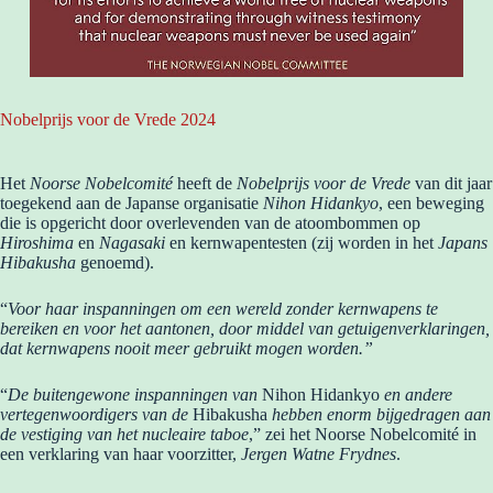
Nobelprijs voor de Vrede 2024
Het
Noorse Nobelcomité
heeft de
Nobelprijs voor de Vrede
van dit jaar
toegekend aan de Japanse organisatie
Nihon Hidankyo
, een beweging
die is opgericht door overlevenden van de atoombommen op
Hiroshima
en
Nagasaki
en kernwapentesten (zij worden in het
Japans
Hibakusha
genoemd).
“
Voor haar inspanningen om een ​​wereld zonder kernwapens te
bereiken en voor het aantonen, door middel van getuigenverklaringen,
dat kernwapens nooit meer gebruikt mogen worden.”
“
De buitengewone inspanningen van
Nihon Hidankyo
en andere
vertegenwoordigers van de
Hibakusha
hebben enorm bijgedragen aan
de vestiging van het nucleaire taboe
,” zei het Noorse Nobelcomité in
een verklaring van haar voorzitter,
Jergen Watne Frydnes
.