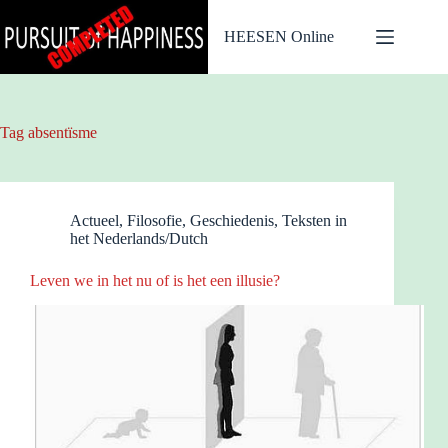
Ga
naar
HEESEN Online
de
inhoud
Tag
absentïsme
Actueel
,
Filosofie
,
Geschiedenis
,
Teksten in
het Nederlands/Dutch
Leven we in het nu of is het een illusie?