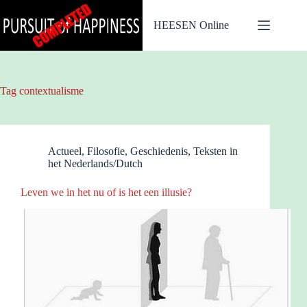
Ga
naar
HEESEN Online
de
inhoud
Tag
contextualisme
Actueel
,
Filosofie
,
Geschiedenis
,
Teksten in
het Nederlands/Dutch
Leven we in het nu of is het een illusie?