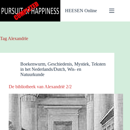
Ga
naar
HEESEN Online
de
inhoud
Tag
Alexandrïe
Boekenwurm
,
Geschiedenis
,
Mystiek
,
Teksten
in het Nederlands/Dutch
,
Wis- en
Natuurkunde
De bibliotheek van Alexandrië 2/2