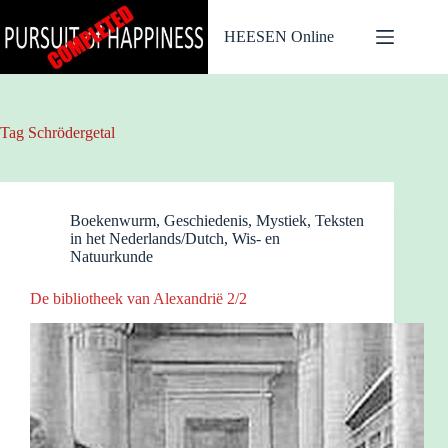
Ga
naar
HEESEN Online
de
inhoud
Tag
Schrödergetal
Boekenwurm
,
Geschiedenis
,
Mystiek
,
Teksten
in het Nederlands/Dutch
,
Wis- en
Natuurkunde
De bibliotheek van Alexandrië 2/2