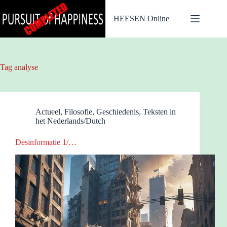
Ga
naar
HEESEN Online
de
inhoud
Tag
analyse
Actueel
,
Filosofie
,
Geschiedenis
,
Teksten in
het Nederlands/Dutch
Desinformatie 1/…