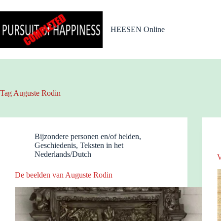
Ga
naar
de
HEESEN Online
inhoud
Tag
Auguste Rodin
Bijzondere personen en/of helden
,
Geschiedenis
,
Teksten in het
Nederlands/Dutch
V
De beelden van Auguste Rodin