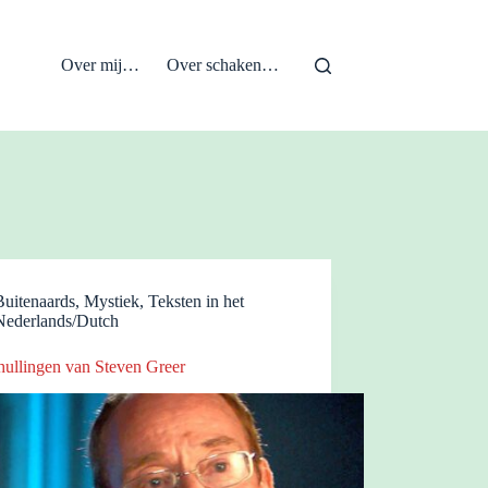
Over mij…
Over schaken…
Buitenaards
,
Mystiek
,
Teksten in het
Nederlands/Dutch
hullingen van Steven Greer