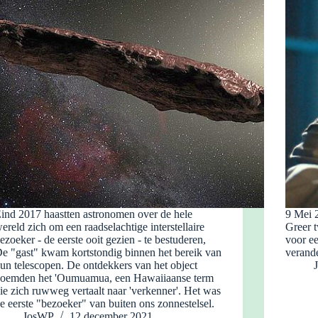
ind 2017 haastten astronomen over de hele
9 Mei 
ereld zich om een raadselachtige interstellaire
Greer t
ezoeker - de eerste ooit gezien - te bestuderen,
voor e
e "gast" kwam kortstondig binnen het bereik van
verand
un telescopen. De ontdekkers van het object
oemden het 'Oumuamua, een Hawaiiaanse term
ie zich ruwweg vertaalt naar 'verkenner'. Het was
e eerste "bezoeker" van buiten ons zonnestelsel.
JosWP
12 december 2021