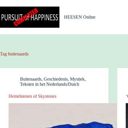
Ga
naar
de
HEESEN Online
inhoud
Tag
buitenaards
Buitenaards
,
Geschiedenis
,
Mystiek
,
Teksten in het Nederlands/Dutch
Hemelstenen of Skystones
‘