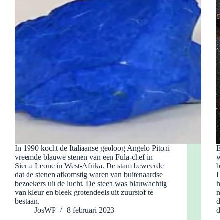
In 1990 kocht de Italiaanse geoloog Angelo Pitoni
E
vreemde blauwe stenen van een Fula-chef in
w
Sierra Leone in West-Afrika. De stam beweerde
b
dat de stenen afkomstig waren van buitenaardse
D
bezoekers uit de lucht. De steen was blauwachtig
h
van kleur en bleek grotendeels uit zuurstof te
n
bestaan.
d
JosWP
8 februari 2023
d