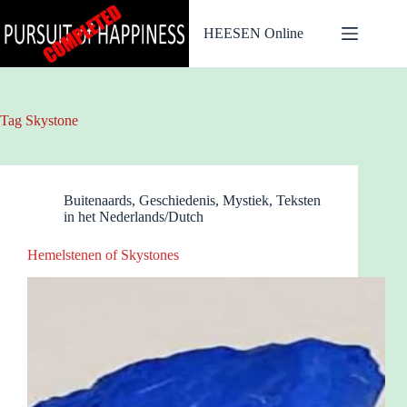
Ga
naar
HEESEN Online
de
inhoud
Tag
Skystone
Buitenaards
,
Geschiedenis
,
Mystiek
,
Teksten
in het Nederlands/Dutch
Hemelstenen of Skystones