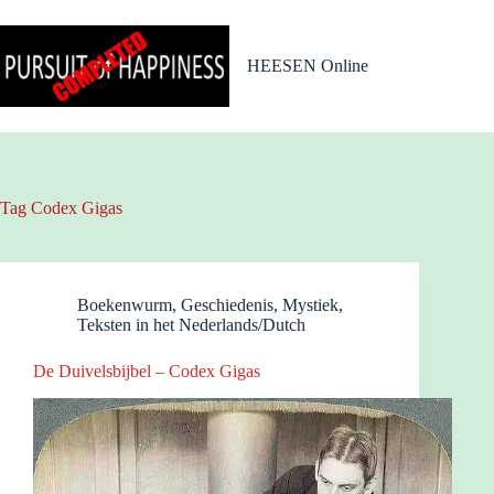
Ga
naar
de
HEESEN Online
inhoud
Tag
Codex Gigas
Boekenwurm
,
Geschiedenis
,
Mystiek
,
Teksten in het Nederlands/Dutch
De Duivelsbijbel – Codex Gigas