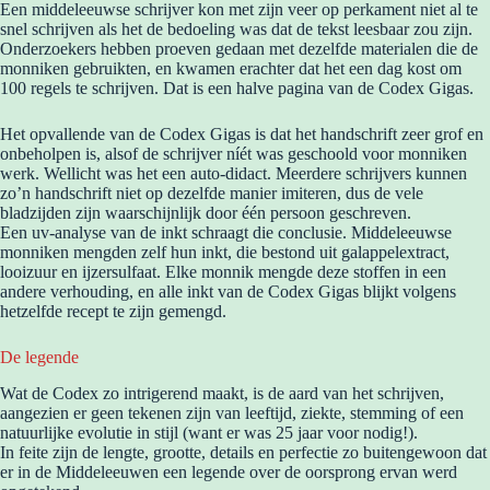
Een middeleeuwse schrijver kon met zijn veer op perkament niet al te
snel schrijven als het de bedoeling was dat de tekst leesbaar zou zijn.
Onderzoekers hebben proeven gedaan met dezelfde materialen die de
monniken gebruikten, en kwamen erachter dat het een dag kost om
100 regels te schrijven. Dat is een halve pagina van de Codex Gigas.
Het opvallende van de Codex Gigas is dat het handschrift zeer grof en
onbeholpen is, alsof de schrijver níét was geschoold voor monniken
werk. Wellicht was het een auto-didact. Meerdere schrijvers kunnen
zo’n handschrift niet op dezelfde manier imiteren, dus de vele
bladzijden zijn waarschijnlijk door één persoon geschreven.
Een uv-analyse van de inkt schraagt die conclusie. Middeleeuwse
monniken mengden zelf hun inkt, die bestond uit galappelextract,
looizuur en ijzersulfaat. Elke monnik mengde deze stoffen in een
andere verhouding, en alle inkt van de Codex Gigas blijkt volgens
hetzelfde recept te zijn gemengd.
De legende
Wat de Codex zo intrigerend maakt, is de aard van het schrijven,
aangezien er geen tekenen zijn van leeftijd, ziekte, stemming of een
natuurlijke evolutie in stijl (want er was 25 jaar voor nodig!).
In feite zijn de lengte, grootte, details en perfectie zo buitengewoon dat
er in de Middeleeuwen een legende over de oorsprong ervan werd