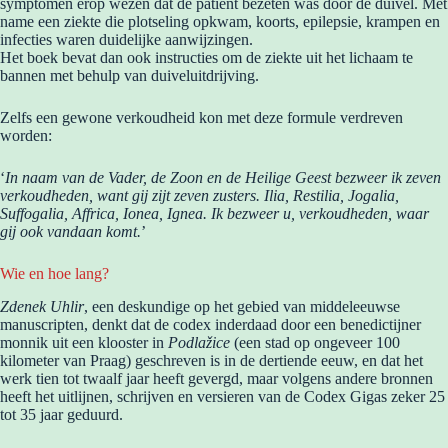
symptomen erop wezen dat de patiënt bezeten was door de duivel. Met
name een ziekte die plotseling opkwam, koorts, epilepsie, krampen en
infecties waren duidelijke aanwijzingen.
Het boek bevat dan ook instructies om de ziekte uit het lichaam te
bannen met behulp van duiveluitdrijving.
Zelfs een gewone verkoudheid kon met deze formule verdreven
worden:
‘
In naam van de Vader, de Zoon en de Heilige Geest bezweer ik zeven
verkoudheden, want gij zijt zeven zusters. Ilia, Restilia, Jogalia,
Suffogalia, Affrica, Ionea, Ignea. Ik bezweer u, verkoudheden, waar
gij ook vandaan komt.
’
Wie en hoe lang?
Zdenek Uhlir
, een deskundige op het gebied van middeleeuwse
manuscripten, denkt dat de codex inderdaad door een benedictijner
monnik uit een klooster in
Podlažice
(een stad op ongeveer 100
kilometer van Praag) geschreven is in de dertiende eeuw, en dat het
werk tien tot twaalf jaar heeft gevergd, maar volgens andere bronnen
heeft het uitlijnen, schrijven en versieren van de Codex Gigas zeker 25
tot 35 jaar geduurd.