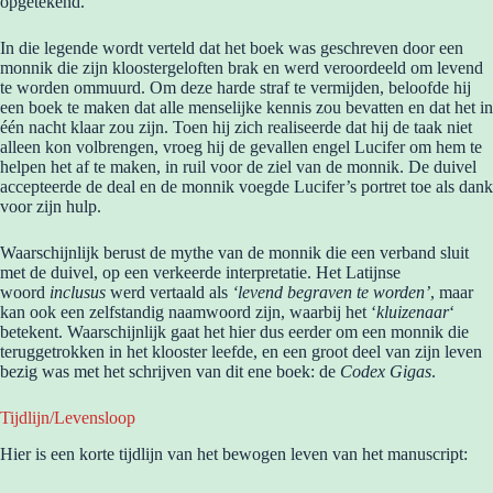
opgetekend.
In die legende wordt verteld dat het boek was geschreven door een
monnik die zijn kloostergeloften brak en werd veroordeeld om levend
te worden ommuurd. Om deze harde straf te vermijden, beloofde hij
een boek te maken dat alle menselijke kennis zou bevatten en dat het in
één nacht klaar zou zijn. Toen hij zich realiseerde dat hij de taak niet
alleen kon volbrengen, vroeg hij de gevallen engel Lucifer om hem te
helpen het af te maken, in ruil voor de ziel van de monnik. De duivel
accepteerde de deal en de monnik voegde Lucifer’s portret toe als dank
voor zijn hulp.
Waarschijnlijk berust de mythe van de monnik die een verband sluit
met de duivel, op een verkeerde interpretatie. Het Latijnse
woord
inclusus
werd vertaald als
‘levend begraven te worden’
, maar
kan ook een zelfstandig naamwoord zijn, waarbij het ‘
kluizenaar
‘
betekent. Waarschijnlijk gaat het hier dus eerder om een monnik die
teruggetrokken in het klooster leefde, en een groot deel van zijn leven
bezig was met het schrijven van dit ene boek: de
Codex Gigas
.
Tijdlijn/Levensloop
Hier is een korte tijdlijn van het bewogen leven van het manuscript: