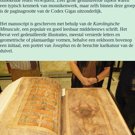
onbekende reden verwijderd. Zeer grote geïllustreerde bijbels waren
een typisch kenmerk van monnikenwerk, maar zelfs binnen deze groep
is de paginagrootte van de Codex Gigas uitzonderlijk.
Het manuscript is geschreven met behulp van de
Karolingische
Minuscule
, een populair en goed leesbaar middeleeuws schrift. Het
bevat veel gedetailleerde illustraties, meestal versierde letters en
geometrische of plantaardige vormen, behalve een eekhoorn bovenop
een initiaal, een portret van
Josephus
en de beruchte karikatuur van de
duivel.