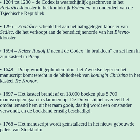
• 1204 tot 1230 – de Codex is waarschijnlijk geschreven in het
Podlažice
-klooster in het koninkrijk
Bohemen
, nu onderdeel van de
Tsjechische Republiek
• 1295 –
Podlažice
schenkt het aan het nabijgelegen klooster van
Sedlec
, die het verkoopt aan de benedictijnenorde van het
Břevno
-
klooster.
• 1594 –
Keizer Rudolf II
neemt de Codex “in bruikleen” en zet hem in
zijn kasteel in Praag.
• 1648 – Praag wordt geplunderd door het Zweedse leger en het
manuscript komt terecht in de bibliotheek van
koningin Christina
in het
kasteel
Tre Kronor
.
• 1697 – Het kasteel brandt af en 18.000 boeken plus 5.700
manuscripten gaan in vlammen op. De Duivelsbijbel overleeft het
omdat iemand hem uit het raam gooit, daarbij wordt een omstander
verwondt, en de boekband ernstig beschadigd.
• 1768 – Het manuscript wordt geïnstalleerd in het nieuw gebouwde
paleis van Stockholm.