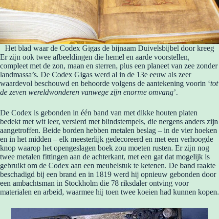
Het blad waar de Codex Gigas de bijnaam Duivelsbijbel door kreeg
Er zijn ook twee afbeeldingen die hemel en aarde voorstellen,
compleet met de zon, maan en sterren, plus een planeet van zee zonder
landmassa’s. De Codex Gigas werd al in de 13e eeuw als zeer
waardevol beschouwd en behoorde volgens de aantekening voorin ‘
tot
de zeven wereldwonderen vanwege zijn enorme omvang
’.
De Codex is gebonden in één band van met dikke houten platen
bedekt met wit leer, versierd met blindstempels, die nergens anders zijn
aangetroffen. Beide borden hebben metalen beslag – in de vier hoeken
en in het midden – elk meesterlijk gedecoreerd en met een verhoogde
knop waarop het opengeslagen boek zou moeten rusten. Er zijn nog
twee metalen fittingen aan de achterkant, met een gat dat mogelijk is
gebruikt om de Codex aan een meubelstuk te ketenen. De band raakte
beschadigd bij een brand en in 1819 werd hij opnieuw gebonden door
een ambachtsman in Stockholm die 78 riksdaler ontving voor
materialen en arbeid, waarmee hij toen twee koeien had kunnen kopen.