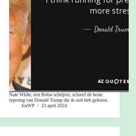
Nate White, een Britse schrijver, schreef de beste
typering van Donald Trump die ik ooit heb gelezen.
JosWP
23 april 2024