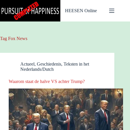
Ga
naar
HEESEN Online
de
inhoud
Tag
Fox News
Actueel
,
Geschiedenis
,
Teksten in het
Nederlands/Dutch
Waarom staat de halve VS achter Trump?