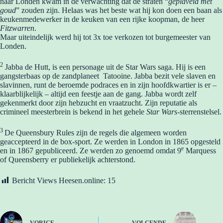
naar Londen kwam in de verwachting dat de straten “
geplaveid met
goud
” zouden zijn. Helaas was het beste wat hij kon doen een baan als
keukenmedewerker in de keuken van een rijke koopman, de heer
Fitzwarren
.
Maar uiteindelijk werd hij tot 3x toe verkozen tot burgemeester van
Londen.
2
Jabba de Hutt, is een personage uit de Star Wars saga. Hij is een
gangsterbaas op de zandplaneet Tatooine. Jabba bezit vele slaven en
slavinnen, runt de beroemde podraces en in zijn hoofdkwartier is er –
klaarblijkelijk – altijd een feestje aan de gang. Jabba wordt zelf
gekenmerkt door zijn hebzucht en vraatzucht. Zijn reputatie als
crimineel meesterbrein is bekend in het gehele
Star Wars
-sterrenstelsel.
3
De Queensbury Rules zijn de regels die algemeen worden
geaccepteerd in de box-sport. Ze werden in London in 1865 opgesteld
e
en in 1867 gepubliceerd. Ze werden zo genoemd omdat 9
Marquess
of Queensberry er publiekelijk achterstond.
Bericht Views Heesen.online:
15
VORIGE
VOLGENDE