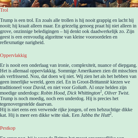
Trol
Trump is een trol. En zoals alle trollen is hij nooit grappig en lacht hij
nooit; hij kraait alleen maar. En griezelig genoeg praat hij niet alleen in
grove, onzinnige beledigingen – hij denkt ook daadwerkelijk zo. Zijn
geest is een eenvoudig algoritme van kleine vooroordelen en
reflexmatige narigheid.
Oppervlakkig
Er is nooit een onderlaag van ironie, complexiteit, nuance of diepgang.
Het is allemaal oppervlakkig. Sommige Amerikanen zien dit misschien
als verfrissend. Nou, dat doen wij niet. Wij zien het als het hebben van
geen innerlijke wereld, geen ziel. En in Groot-Brittannië kiezen we
traditioneel voor
David
, en niet voor
Goliath
. Al onze helden zijn
1
moedige underdogs:
Robin Hood, Dick Whittington
, Oliver Twist
.
Trump is noch moedig, noch een underdog. Hij is precies het
tegenovergestelde daarvan.
Hij is niet eens een verwende rijke jongen, of een hebzuchtige dikke
2
kat. Hij is meer een dikke witte slak. Een
Jabba the Hutt
.
Pestkop