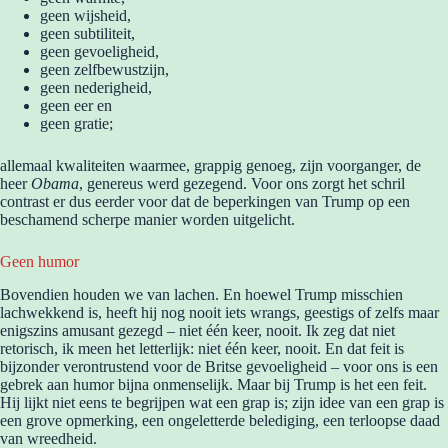
geen wijsheid,
geen subtiliteit,
geen gevoeligheid,
geen zelfbewustzijn,
geen nederigheid,
geen eer en
geen gratie;
allemaal kwaliteiten waarmee, grappig genoeg, zijn voorganger, de
heer
Obama
, genereus werd gezegend. Voor ons zorgt het schril
contrast er dus eerder voor dat de beperkingen van Trump op een
beschamend scherpe manier worden uitgelicht.
Geen humor
Bovendien houden we van lachen. En hoewel Trump misschien
lachwekkend is, heeft hij nog nooit iets wrangs, geestigs of zelfs maar
enigszins amusant gezegd – niet één keer, nooit. Ik zeg dat niet
retorisch, ik meen het letterlijk: niet één keer, nooit. En dat feit is
bijzonder verontrustend voor de Britse gevoeligheid – voor ons is een
gebrek aan humor bijna onmenselijk. Maar bij Trump is het een feit.
Hij lijkt niet eens te begrijpen wat een grap is; zijn idee van een grap is
een grove opmerking, een ongeletterde belediging, een terloopse daad
van wreedheid.