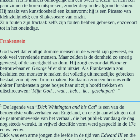
paar zinnen te horen uitspreken, zonder diep in de afgrond te staren.
Hij maakt van kunstloosheid een kunstvorm; hij is een Picasso van
kleinzieligheid; een Shakespeare van onzin.
Zijn fouten zijn fractaal: zelfs zijn fouten hebben gebreken, enzovoort
tot in het oneindige.
Frankenstein
God weet dat er altijd domme mensen in de wereld zijn geweest, en
ook veel vervelende mensen. Maar zelden is de domheid zo smerig
geweest, of de smerigheid zo dom. Hij zorgt ervoor dat
Nixon
er
betrouwbaar en
George W
er slim uitziet. Als Frankenstein zou
besluiten een monster te maken dat volledig uit menselijke gebreken
bestaat, zou hij een Trump maken. En daarna zou een berouwvolle
dokter Frankenstein grote bosjes haar uit zijn hoofd trekken en
uitschreeuwen: ‘
Mijn God… wat… heb… ik… geschapen?
‘ ”
1
De legende van “
Dick Whittington and his Cat
” is een van de
beroemdste volksverhalen van Engeland, en er zijn aanwijzingen dat
de pantomimeversie van het verhaal, die het publiek vandaag de dag
nog steeds verrukt, in vrijwel dezelfde vorm werd gespeeld in de 17e
eeuw. eeuw.
Dick was een arme jongen die leefde in de tijd van
Edward III
en die