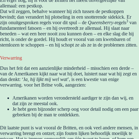
En erger nog, hij is voor de Britten het meest onvergeeflijke van
allemaal: een pestkop.
Dat wil zeggen, behalve wanneer hij zich tussen de pestkoppen
bevindt; dan verandert hij plotseling in een snotterende sidekick. Er
3
zijn onuitgesproken regels voor dit spul – de
Queensberry
-regels
van
fundamenteel fatsoen – en hij overtreedt ze allemaal. Hij slaat naar
beneden – wat een heer nooit zou kunnen doen – en elke slag die hij
richt, is onder de gordel. Hij houdt er vooral van om kwetsbaren of
stemlozen te schoppen – en hij schopt ze als ze in de problemen zitten.
Verwarring
Dus het feit dat een aanzienlijke minderheid – misschien een derde –
van de Amerikanen kijkt naar wat hij doet, luistert naar wat hij zegt en
dan denkt: ‘J
a, hij lijkt mij wel wat
’, is een kwestie van enige
verwarring. voor het Britse volk, aangezien:
Amerikanen worden verondersteld aardiger te zijn dan wij, en
dat zijn ze meestal ook.
Je hebt geen bijzonder scherp oog voor detail nodig om een paar
gebreken bij de man te ontdekken.
Dit laatste punt is wat vooral de Britten, en ook veel andere mensen, in
verwarring brengt en ontzet; zijn fouten lijken behoorlijk moeilijk te
missen. Het is immers onmogelijk om één tweet te lezen, of hem een