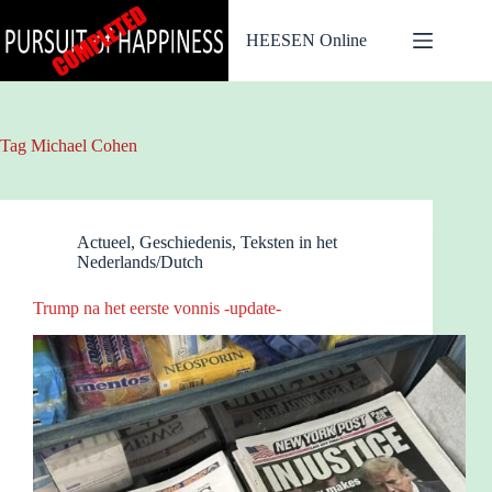
Ga
naar
HEESEN Online
de
inhoud
Tag
Michael Cohen
Actueel
,
Geschiedenis
,
Teksten in het
Nederlands/Dutch
Trump na het eerste vonnis -update-