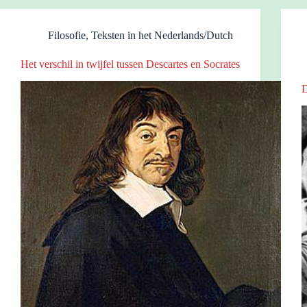
Filosofie
,
Teksten in het Nederlands/Dutch
Het verschil in twijfel tussen Descartes en Socrates
D