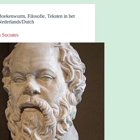
Boekenwurm
,
Filosofie
,
Teksten in het
Nederlands/Dutch
 Socrates