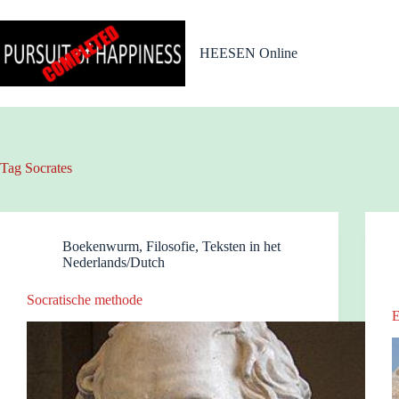
Ga
naar
de
HEESEN Online
inhoud
Tag
Socrates
Boekenwurm
,
Filosofie
,
Teksten in het
Nederlands/Dutch
Socratische methode
E