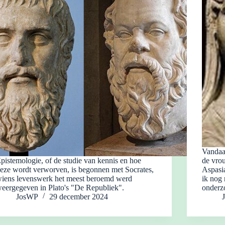
Vandaag
pistemologie, of de studie van kennis en hoe
de vro
eze wordt verworven, is begonnen met Socrates,
Aspasia
iens levenswerk het meest beroemd werd
ik nog 
eergegeven in Plato's "De Republiek".
onderz
JosWP
29 december 2024