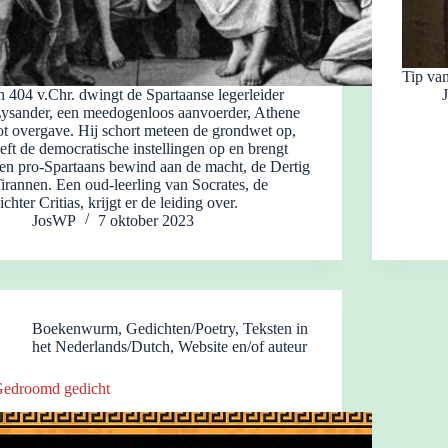
Tip van
n 404 v.Chr. dwingt de Spartaanse legerleider
ysander, een meedogenloos aanvoerder, Athene
ot overgave. Hij schort meteen de grondwet op,
eft de democratische instellingen op en brengt
en pro-Spartaans bewind aan de macht, de Dertig
irannen. Een oud-leerling van Socrates, de
ichter Critias, krijgt er de leiding over.
JosWP
7 oktober 2023
Boekenwurm
,
Gedichten/Poetry
,
Teksten in
het Nederlands/Dutch
,
Website en/of auteur
edroomd gedicht