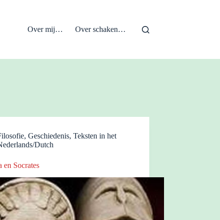
Over mij…
Over schaken…
Filosofie
,
Geschiedenis
,
Teksten in het
Nederlands/Dutch
a en Socrates